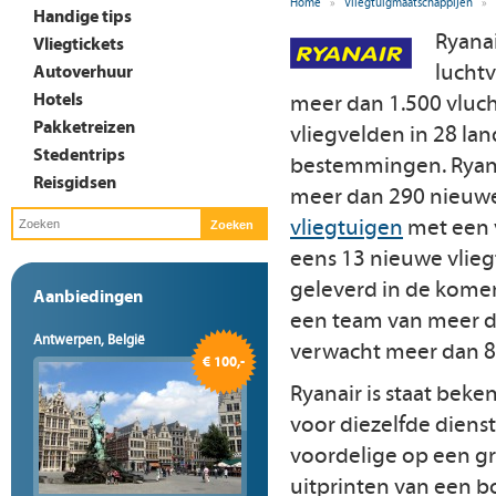
Home
»
Vliegtuigmaatschappijen
»
Handige tips
Ryanai
Vliegtickets
lucht
Autoverhuur
Hotels
meer dan 1.500 vluch
Pakketreizen
vliegvelden in 28 la
Stedentrips
bestemmingen. Ryana
Reisgidsen
meer dan 290 nieuw
vliegtuigen
met een 
eens 13 nieuwe vlieg
geleverd in de komen
Aanbiedingen
een team van meer 
Antwerpen, België
verwacht meer dan 80 
€ 100,-
Ryanair is staat bek
voor diezelfde dienst
voordelige op een gr
uitprinten van een 