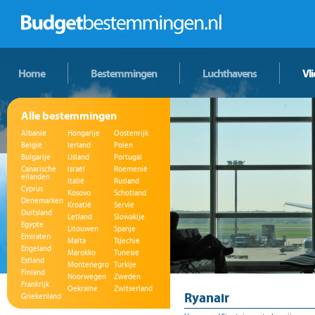
Home
Bestemmingen
Luchthavens
Vl
Alle bestemmingen
Albanië
Hongarije
Oostenrijk
België
Ierland
Polen
Bulgarije
IJsland
Portugal
Canarische
Israël
Roemenië
eilanden
Italië
Rusland
Cyprus
Kosovo
Schotland
Denemarken
Kroatië
Servië
Duitsland
Letland
Slowakije
Egypte
Litouwen
Spanje
Emiraten
Malta
Tsjechië
Engeland
Marokko
Tunesië
Estland
Montenegro
Turkije
Finland
Noorwegen
Zweden
Frankrijk
Oekraïne
Zwitserland
Ryanair
Griekenland