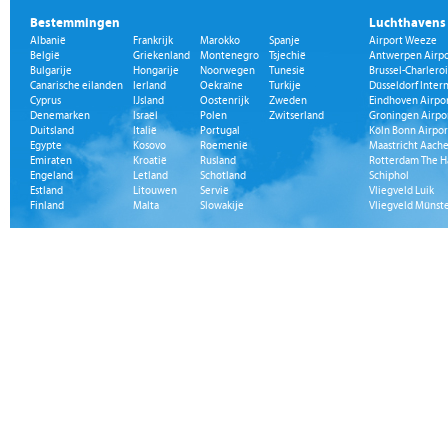
Bestemmingen
Luchthavens
Albanië
Frankrijk
Marokko
Spanje
Airport Weeze
België
Griekenland
Montenegro
Tsjechië
Antwerpen Airpo
Bulgarije
Hongarije
Noorwegen
Tunesië
Brussel-Charleroi
Canarische eilanden
Ierland
Oekraïne
Turkije
Düsseldorf Inter
Cyprus
IJsland
Oostenrijk
Zweden
Eindhoven Airpo
Denemarken
Israël
Polen
Zwitserland
Groningen Airpo
Duitsland
Italië
Portugal
Köln Bonn Airpor
Egypte
Kosovo
Roemenië
Maastricht Aache
Emiraten
Kroatië
Rusland
Rotterdam The H
Engeland
Letland
Schotland
Schiphol
Estland
Litouwen
Servië
Vliegveld Luik
Finland
Malta
Slowakije
Vliegveld Münst