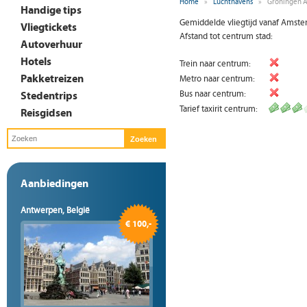
Home
»
Luchthavens
»
Groningen A
Handige tips
Gemiddelde vliegtijd vanaf Amste
Vliegtickets
Afstand tot centrum stad:
Autoverhuur
Hotels
Trein naar centrum:
Pakketreizen
Metro naar centrum:
Stedentrips
Bus naar centrum:
Tarief taxirit centrum:
Reisgidsen
Aanbiedingen
Antwerpen, België
€ 100,-