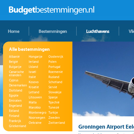
Home
Bestemmingen
Luchthavens
Vl
Alle bestemmingen
Albanië
Hongarije
Oostenrijk
België
Ierland
Polen
Bulgarije
IJsland
Portugal
Canarische
Israël
Roemenië
eilanden
Italië
Rusland
Cyprus
Kosovo
Schotland
Denemarken
Kroatië
Servië
Duitsland
Letland
Slowakije
Egypte
Litouwen
Spanje
Emiraten
Malta
Tsjechië
Engeland
Marokko
Tunesië
Estland
Montenegro
Turkije
Finland
Noorwegen
Zweden
Frankrijk
Oekraïne
Zwitserland
Groningen Airport Ee
Griekenland