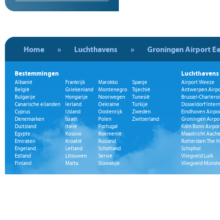
Home
»
Luchthavens
»
Groningen Airport E
Bestemmingen
Luchthavens
Albanië
Frankrijk
Marokko
Spanje
Airport Weeze
België
Griekenland
Montenegro
Tsjechië
Antwerpen Airpo
Bulgarije
Hongarije
Noorwegen
Tunesië
Brussel-Charleroi
Canarische eilanden
Ierland
Oekraïne
Turkije
Düsseldorf Inter
Cyprus
IJsland
Oostenrijk
Zweden
Eindhoven Airpo
Denemarken
Israël
Polen
Zwitserland
Groningen Airpo
Duitsland
Italië
Portugal
Köln Bonn Airpor
Egypte
Kosovo
Roemenië
Maastricht Aache
Emiraten
Kroatië
Rusland
Rotterdam The H
Engeland
Letland
Schotland
Schiphol
Estland
Litouwen
Servië
Vliegveld Luik
Finland
Malta
Slowakije
Vliegveld Münst