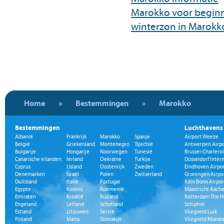
Marokko voor begin
winterzon in Marokk
Home
»
Bestemmingen
»
Marokko
Bestemmingen
Luchthavens
Albanië
Frankrijk
Marokko
Spanje
Airport Weeze
België
Griekenland
Montenegro
Tsjechië
Antwerpen Airpo
Bulgarije
Hongarije
Noorwegen
Tunesië
Brussel-Charleroi
Canarische eilanden
Ierland
Oekraïne
Turkije
Düsseldorf Inter
Cyprus
IJsland
Oostenrijk
Zweden
Eindhoven Airpo
Denemarken
Israël
Polen
Zwitserland
Groningen Airpo
Duitsland
Italië
Portugal
Köln Bonn Airpor
Egypte
Kosovo
Roemenië
Maastricht Aache
Emiraten
Kroatië
Rusland
Rotterdam The H
Engeland
Letland
Schotland
Schiphol
Estland
Litouwen
Servië
Vliegveld Luik
Finland
Malta
Slowakije
Vliegveld Münst