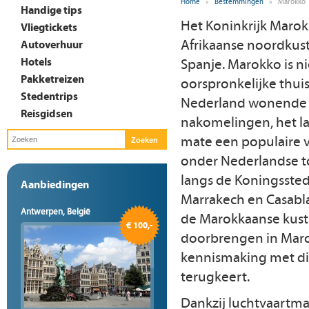
Home
»
Bestemmingen
»
Marokko
Handige tips
Het Koninkrijk Marokk
Vliegtickets
Afrikaanse noordkust
Autoverhuur
Hotels
Spanje. Marokko is ni
Pakketreizen
oorspronkelijke thui
Stedentrips
Nederland wonende 
Reisgidsen
nakomelingen, het l
mate een populaire
onder Nederlandse t
langs de Koningsstede
Aanbiedingen
Marrakech en Casabl
Antwerpen, België
de Marokkaanse kust…
€ 100,-
doorbrengen in Maro
kennismaking met dit
terugkeert.
Dankzij luchtvaartma