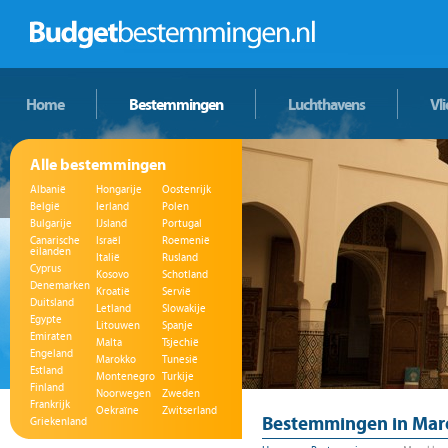
Home
Bestemmingen
Luchthavens
Vl
Alle bestemmingen
Albanië
Hongarije
Oostenrijk
België
Ierland
Polen
Bulgarije
IJsland
Portugal
Canarische
Israël
Roemenië
eilanden
Italië
Rusland
Cyprus
Kosovo
Schotland
Denemarken
Kroatië
Servië
Duitsland
Letland
Slowakije
Egypte
Litouwen
Spanje
Emiraten
Malta
Tsjechië
Engeland
Marokko
Tunesië
Estland
Montenegro
Turkije
Finland
Noorwegen
Zweden
Frankrijk
Oekraïne
Zwitserland
Bestemmingen in Mar
Griekenland