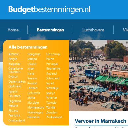
Home
Bestemmingen
Luchthavens
Vl
Alle bestemmingen
Albanië
Hongarije
Oostenrijk
België
Ierland
Polen
Bulgarije
IJsland
Portugal
Canarische
Israël
Roemenië
eilanden
Italië
Rusland
Cyprus
Kosovo
Schotland
Denemarken
Kroatië
Servië
Duitsland
Letland
Slowakije
Egypte
Litouwen
Spanje
Emiraten
Malta
Tsjechië
Engeland
Marokko
Tunesië
Estland
Montenegro
Turkije
Finland
Noorwegen
Zweden
Frankrijk
Oekraïne
Zwitserland
Vervoer in Marrakech
Griekenland