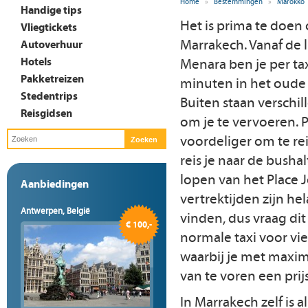
Home
»
Bestemmingen
»
Marokko
Handige tips
Het is prima te doen 
Vliegtickets
Marrakech. Vanaf de
Autoverhuur
Hotels
Menara ben je per ta
Pakketreizen
minuten in het oude 
Stedentrips
Buiten staan verschil
Reisgidsen
om je te vervoeren. P
voordeliger om te re
reis je naar de busha
lopen van het Place J
Aanbiedingen
vertrektijden zijn hel
Antwerpen, België
vinden, dus vraag dit
€ 100,-
normale taxi voor vier
waarbij je met maxim
van te voren een prijs
In Marrakech zelf is a