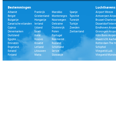
Bestemmingen
Luchthavens
Albanië
Frankrijk
Marokko
Spanje
Airport Weeze
België
Griekenland
Montenegro
Tsjechië
Antwerpen Airpo
Bulgarije
Hongarije
Noorwegen
Tunesië
Brussel-Charleroi
Canarische eilanden
Ierland
Oekraïne
Turkije
Düsseldorf Inter
Cyprus
IJsland
Oostenrijk
Zweden
Eindhoven Airpo
Denemarken
Israël
Polen
Zwitserland
Groningen Airpo
Duitsland
Italië
Portugal
Köln Bonn Airpor
Egypte
Kosovo
Roemenië
Maastricht Aache
Emiraten
Kroatië
Rusland
Rotterdam The H
Engeland
Letland
Schotland
Schiphol
Estland
Litouwen
Servië
Vliegveld Luik
Finland
Malta
Slowakije
Vliegveld Münst