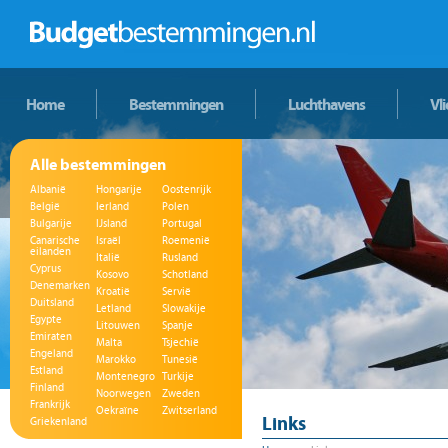
Home
Bestemmingen
Luchthavens
Vl
Alle bestemmingen
Albanië
Hongarije
Oostenrijk
België
Ierland
Polen
Bulgarije
IJsland
Portugal
Canarische
Israël
Roemenië
eilanden
Italië
Rusland
Cyprus
Kosovo
Schotland
Denemarken
Kroatië
Servië
Duitsland
Letland
Slowakije
Egypte
Litouwen
Spanje
Emiraten
Malta
Tsjechië
Engeland
Marokko
Tunesië
Estland
Montenegro
Turkije
Finland
Noorwegen
Zweden
Frankrijk
Oekraïne
Zwitserland
Links
Griekenland