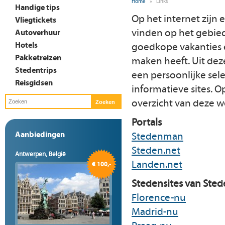
Home
»
Links
Handige tips
Op het internet zijn 
Vliegtickets
vinden op het gebied 
Autoverhuur
Hotels
goedkope vakanties e
Pakketreizen
maken heeft. Uit de
Stedentrips
een persoonlijke sel
Reisgidsen
informatieve sites. O
overzicht van deze w
Portals
Aanbiedingen
Stedenman
Steden.net
Antwerpen, België
Landen.net
€ 100,-
Stedensites van St
Florence-nu
Madrid-nu