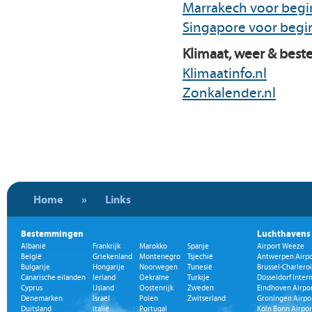
Marrakech voor begi
Singapore voor begi
Klimaat, weer & best
Klimaatinfo.nl
Zonkalender.nl
Home
»
Links
Bestemmingen
Luchthavens
Albanië
Frankrijk
Marokko
Spanje
Airport Weeze
België
Griekenland
Montenegro
Tsjechië
Antwerpen Airpo
Bulgarije
Hongarije
Noorwegen
Tunesië
Brussel-Charleroi
Canarische eilanden
Ierland
Oekraïne
Turkije
Düsseldorf Inter
Cyprus
IJsland
Oostenrijk
Zweden
Eindhoven Airpo
Denemarken
Israël
Polen
Zwitserland
Groningen Airpo
Duitsland
Italië
Portugal
Köln Bonn Airpor