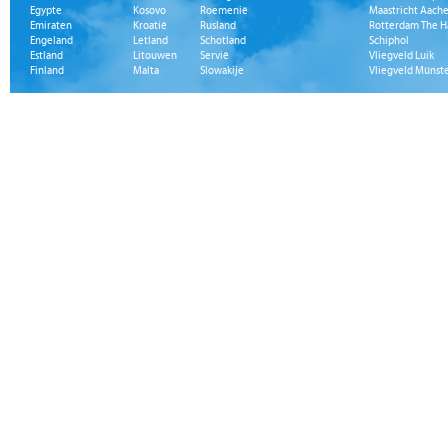
Egypte
Kosovo
Roemenië
Maastricht Aache
Emiraten
Kroatië
Rusland
Rotterdam The H
Engeland
Letland
Schotland
Schiphol
Estland
Litouwen
Servië
Vliegveld Luik
Finland
Malta
Slowakije
Vliegveld Münst