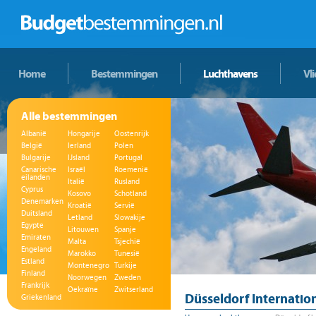
Home
Bestemmingen
Luchthavens
Vl
Alle bestemmingen
Albanië
Hongarije
Oostenrijk
België
Ierland
Polen
Bulgarije
IJsland
Portugal
Canarische
Israël
Roemenië
eilanden
Italië
Rusland
Cyprus
Kosovo
Schotland
Denemarken
Kroatië
Servië
Duitsland
Letland
Slowakije
Egypte
Litouwen
Spanje
Emiraten
Malta
Tsjechië
Engeland
Marokko
Tunesië
Estland
Montenegro
Turkije
Finland
Noorwegen
Zweden
Frankrijk
Oekraïne
Zwitserland
Düsseldorf Internatio
Griekenland