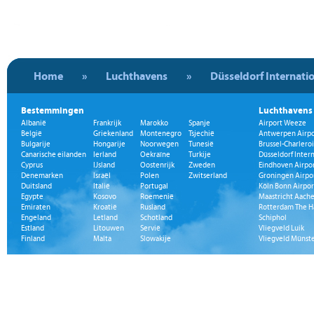
Home
»
Luchthavens
»
Düsseldorf Internati
Bestemmingen
Luchthavens
Albanië
Frankrijk
Marokko
Spanje
Airport Weeze
België
Griekenland
Montenegro
Tsjechië
Antwerpen Airpo
Bulgarije
Hongarije
Noorwegen
Tunesië
Brussel-Charleroi
Canarische eilanden
Ierland
Oekraïne
Turkije
Düsseldorf Inter
Cyprus
IJsland
Oostenrijk
Zweden
Eindhoven Airpo
Denemarken
Israël
Polen
Zwitserland
Groningen Airpo
Duitsland
Italië
Portugal
Köln Bonn Airpor
Egypte
Kosovo
Roemenië
Maastricht Aache
Emiraten
Kroatië
Rusland
Rotterdam The H
Engeland
Letland
Schotland
Schiphol
Estland
Litouwen
Servië
Vliegveld Luik
Finland
Malta
Slowakije
Vliegveld Münst