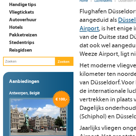
Home
»
Luchthavens
»
Düsseldorf I
Handige tips
Flughafen Düsseldorf
Vliegtickets
aangeduid als
Düssel
Autoverhuur
Hotels
Airport
, is het enige
Pakketreizen
van de Duitse stad Dü
Stedentrips
dat ook wel aangedui
Reisgidsen
Weeze Airport, ligt ni
Het moderne vliegvel
kilometer ten noord
Aanbiedingen
van Düsseldorf. Voor 
de internationale lu
Antwerpen, België
vertrekken in plaats 
€ 100,-
Dagelijks onderhoud
(Schiphol) en Düssel
Jaarlijks vliegen ong