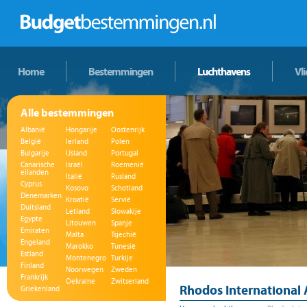
Home
Bestemmingen
Luchthavens
Vl
Alle bestemmingen
Albanië
Hongarije
Oostenrijk
België
Ierland
Polen
Bulgarije
IJsland
Portugal
Canarische
Israël
Roemenië
eilanden
Italië
Rusland
Cyprus
Kosovo
Schotland
Denemarken
Kroatië
Servië
Duitsland
Letland
Slowakije
Egypte
Litouwen
Spanje
Emiraten
Malta
Tsjechië
Engeland
Marokko
Tunesië
Estland
Montenegro
Turkije
Finland
Noorwegen
Zweden
Frankrijk
Oekraïne
Zwitserland
Rhodos International 
Griekenland