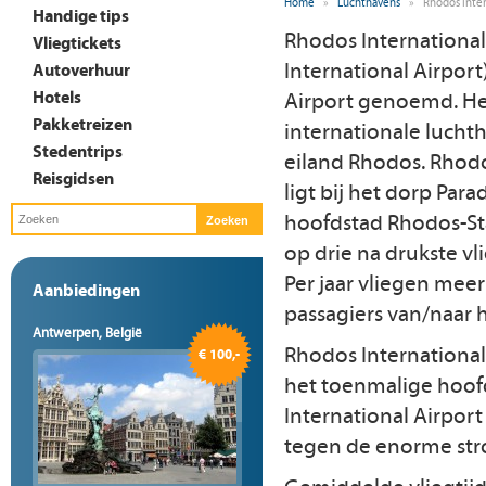
Home
»
Luchthavens
»
Rhodos Inter
Handige tips
Rhodos International
Vliegtickets
International Airpor
Autoverhuur
Hotels
Airport genoemd. Het
Pakketreizen
internationale lucht
Stedentrips
eiland Rhodos. Rhodo
Reisgidsen
ligt bij het dorp Para
hoofdstad Rhodos-Sta
op drie na drukste vl
Per jaar vliegen meer
Aanbiedingen
passagiers van/naar 
Antwerpen, België
Rhodos International 
€ 100,-
het toenmalige hoofd
International Airpor
tegen de enorme str