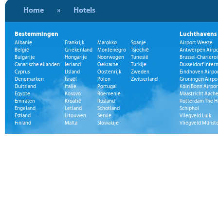
Home
»
Hotels
Bestemmingen
Luchthavens
Albanië
Frankrijk
Marokko
Spanje
Airport Weeze
België
Griekenland
Montenegro
Tsjechië
Antwerpen Airpo
Bulgarije
Hongarije
Noorwegen
Tunesië
Brussel-Charleroi
Canarische eilanden
Ierland
Oekraïne
Turkije
Düsseldorf Inter
Cyprus
IJsland
Oostenrijk
Zweden
Eindhoven Airpo
Denemarken
Israël
Polen
Zwitserland
Groningen Airpo
Duitsland
Italië
Portugal
Köln Bonn Airpor
Egypte
Kosovo
Roemenië
Maastricht Aache
Emiraten
Kroatië
Rusland
Rotterdam The H
Engeland
Letland
Schotland
Schiphol
Estland
Litouwen
Servië
Vliegveld Luik
Finland
Malta
Slowakije
Vliegveld Münst