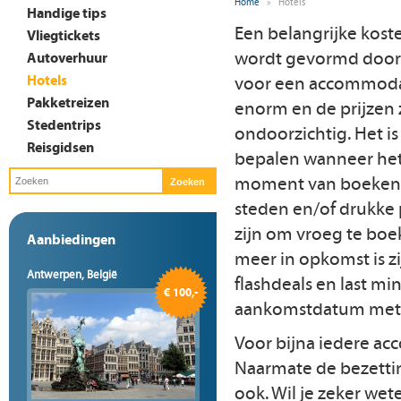
Home
»
Hotels
Handige tips
Een belangrijke kost
Vliegtickets
wordt gevormd door 
Autoverhuur
Hotels
voor een accommodat
Pakketreizen
enorm en de prijzen 
Stedentrips
ondoorzichtig. Het is
Reisgidsen
bepalen wanneer het
moment van boeken i
steden en/of drukke 
zijn om vroeg te boe
Aanbiedingen
meer in opkomst is 
Antwerpen, België
flashdeals en last m
€ 100,-
aankomstdatum met 
Voor bijna iedere a
Naarmate de bezettin
ook. Wil je zeker wet