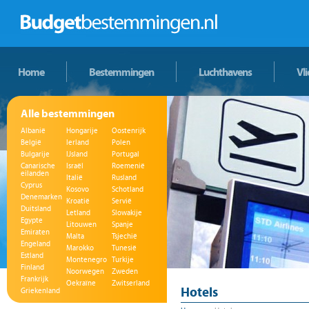
Home
Bestemmingen
Luchthavens
Vl
Alle bestemmingen
Albanië
Hongarije
Oostenrijk
België
Ierland
Polen
Bulgarije
IJsland
Portugal
Canarische
Israël
Roemenië
eilanden
Italië
Rusland
Cyprus
Kosovo
Schotland
Denemarken
Kroatië
Servië
Duitsland
Letland
Slowakije
Egypte
Litouwen
Spanje
Emiraten
Malta
Tsjechië
Engeland
Marokko
Tunesië
Estland
Montenegro
Turkije
Finland
Noorwegen
Zweden
Frankrijk
Oekraïne
Zwitserland
Hotels
Griekenland