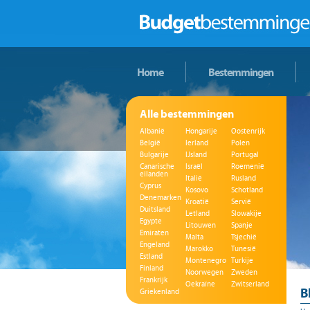
Home
Bestemmingen
Alle bestemmingen
Albanië
Hongarije
Oostenrijk
België
Ierland
Polen
Bulgarije
IJsland
Portugal
Canarische
Israël
Roemenië
eilanden
Italië
Rusland
Cyprus
Kosovo
Schotland
Denemarken
Kroatië
Servië
Duitsland
Letland
Slowakije
Egypte
Litouwen
Spanje
Emiraten
Malta
Tsjechië
Engeland
Marokko
Tunesië
Estland
Montenegro
Turkije
Finland
Noorwegen
Zweden
Frankrijk
Oekraïne
Zwitserland
B
Griekenland