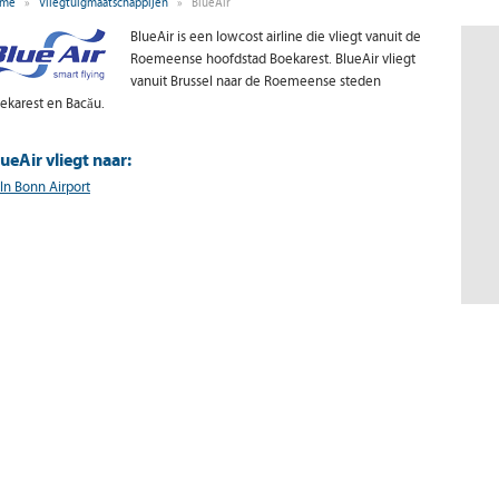
me
»
Vliegtuigmaatschappijen
»
BlueAir
BlueAir is een lowcost airline die vliegt vanuit de
Roemeense hoofdstad Boekarest. BlueAir vliegt
vanuit Brussel naar de Roemeense steden
ekarest en Bacău.
ueAir vliegt naar:
ln Bonn Airport