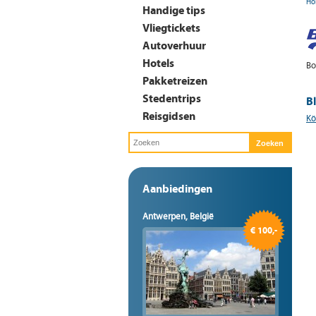
Ho
Handige tips
Vliegtickets
Autoverhuur
Hotels
Bo
Pakketreizen
Stedentrips
Bl
Reisgidsen
Kö
Aanbiedingen
Antwerpen, België
€ 100,-