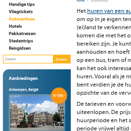
Home
»
Autoverhuur
Handige tips
Het
huren van een a
Vliegtickets
om op in je eigen te
Autoverhuur
Hotels
(ei)land te verkenne
Pakketreizen
komen die met het op
Stedentrips
bereiken zijn. Je kun
Reisgidsen
aanhouden en hoeft 
op een bus, tram of 
kan het ook interessa
huren. Vooral als j
Aanbiedingen
bent verdien je de hu
Antwerpen, België
opzichte van de vervo
€ 100,-
De tarieven en voorw
uiteenlopen. De prijs
huurperiode en het s
periode vrijwel alti