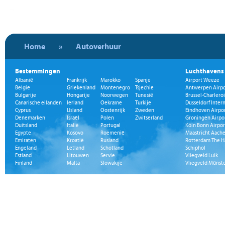
Home
»
Autoverhuur
Bestemmingen
Luchthavens
Albanië
Frankrijk
Marokko
Spanje
Airport Weeze
België
Griekenland
Montenegro
Tsjechië
Antwerpen Airpo
Bulgarije
Hongarije
Noorwegen
Tunesië
Brussel-Charleroi
Canarische eilanden
Ierland
Oekraïne
Turkije
Düsseldorf Inter
Cyprus
IJsland
Oostenrijk
Zweden
Eindhoven Airpo
Denemarken
Israël
Polen
Zwitserland
Groningen Airpo
Duitsland
Italië
Portugal
Köln Bonn Airpor
Egypte
Kosovo
Roemenië
Maastricht Aache
Emiraten
Kroatië
Rusland
Rotterdam The H
Engeland
Letland
Schotland
Schiphol
Estland
Litouwen
Servië
Vliegveld Luik
Finland
Malta
Slowakije
Vliegveld Münst