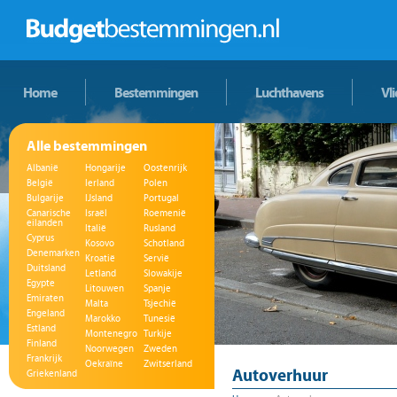
Home
Bestemmingen
Luchthavens
Vl
Alle bestemmingen
Albanië
Hongarije
Oostenrijk
België
Ierland
Polen
Bulgarije
IJsland
Portugal
Canarische
Israël
Roemenië
eilanden
Italië
Rusland
Cyprus
Kosovo
Schotland
Denemarken
Kroatië
Servië
Duitsland
Letland
Slowakije
Egypte
Litouwen
Spanje
Emiraten
Malta
Tsjechië
Engeland
Marokko
Tunesië
Estland
Montenegro
Turkije
Finland
Noorwegen
Zweden
Frankrijk
Oekraïne
Zwitserland
Autoverhuur
Griekenland