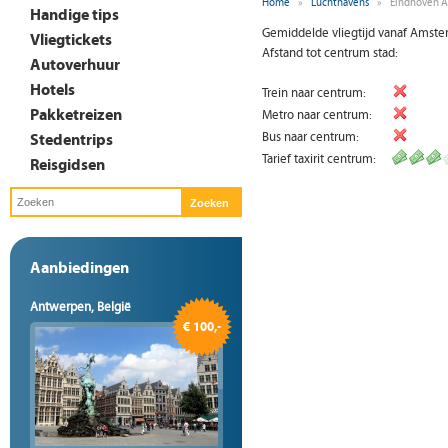
Home
»
Luchthavens
»
Eindhoven A
Handige tips
Gemiddelde vliegtijd vanaf Amste
Vliegtickets
Afstand tot centrum stad:
Autoverhuur
Hotels
Trein naar centrum:
Pakketreizen
Metro naar centrum:
Stedentrips
Bus naar centrum:
Tarief taxirit centrum:
Reisgidsen
Aanbiedingen
Antwerpen, België
€ 100,-