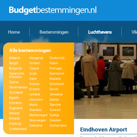
Home
Bestemmingen
Luchthavens
Vl
Alle bestemmingen
Albanië
Hongarije
Oostenrijk
België
Ierland
Polen
Bulgarije
IJsland
Portugal
Canarische
Israël
Roemenië
eilanden
Italië
Rusland
Cyprus
Kosovo
Schotland
Denemarken
Kroatië
Servië
Duitsland
Letland
Slowakije
Egypte
Litouwen
Spanje
Emiraten
Malta
Tsjechië
Engeland
Marokko
Tunesië
Estland
Montenegro
Turkije
Finland
Noorwegen
Zweden
Frankrijk
Oekraïne
Zwitserland
Eindhoven Airport
Griekenland