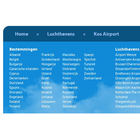
Home
»
Luchthavens
»
Kos Airport
Bestemmingen
Luchthavens
Albanië
Frankrijk
Marokko
Spanje
Airport Weeze
België
Griekenland
Montenegro
Tsjechië
Antwerpen Airpo
Bulgarije
Hongarije
Noorwegen
Tunesië
Brussel-Charleroi
Canarische eilanden
Ierland
Oekraïne
Turkije
Düsseldorf Inter
Cyprus
IJsland
Oostenrijk
Zweden
Eindhoven Airpo
Denemarken
Israël
Polen
Zwitserland
Groningen Airpo
Duitsland
Italië
Portugal
Köln Bonn Airpor
Egypte
Kosovo
Roemenië
Maastricht Aache
Emiraten
Kroatië
Rusland
Rotterdam The H
Engeland
Letland
Schotland
Schiphol
Estland
Litouwen
Servië
Vliegveld Luik
Finland
Malta
Slowakije
Vliegveld Münst