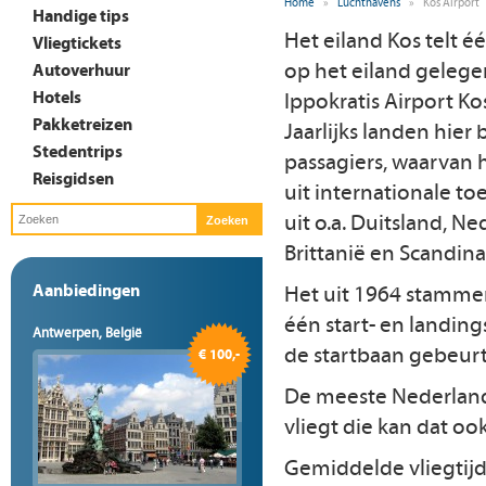
Home
»
Luchthavens
»
Kos Airport
Handige tips
Het eiland Kos telt éé
Vliegtickets
op het eiland gelegen
Autoverhuur
Hotels
Ippokratis Airport Ko
Pakketreizen
Jaarlijks landen hier
Stedentrips
passagiers, waarvan 
Reisgidsen
uit internationale toe
uit o.a. Duitsland, Ne
Brittanië en Scandina
Aanbiedingen
Het uit 1964 stammen
één start- en landing
Antwerpen, België
de startbaan gebeurt.
€ 100,-
De meeste Nederlande
vliegt die kan dat o
Gemiddelde vliegtij