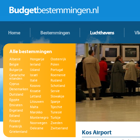
Home
Bestemmingen
Luchthavens
Vl
Alle bestemmingen
Albanië
Hongarije
Oostenrijk
België
Ierland
Polen
Bulgarije
IJsland
Portugal
Canarische
Israël
Roemenië
eilanden
Italië
Rusland
Cyprus
Kosovo
Schotland
Denemarken
Kroatië
Servië
Duitsland
Letland
Slowakije
Egypte
Litouwen
Spanje
Emiraten
Malta
Tsjechië
Engeland
Marokko
Tunesië
Estland
Montenegro
Turkije
Finland
Noorwegen
Zweden
Frankrijk
Oekraïne
Zwitserland
Kos Airport
Griekenland