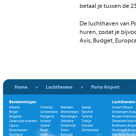
betaal je tussen de 2
De luchthaven van P
huren, zodat je bijvo
Avis, Budget, Europca
Home
»
Luchthavens
»
Porto Airport
Bestemmingen
Luchthavens
Albanië
Frankrijk
Marokko
Spanje
Airport Weeze
België
Griekenland
Montenegro
Tsjechië
Antwerpen Airpo
Bulgarije
Hongarije
Noorwegen
Tunesië
Brussel-Charleroi
Canarische eilanden
Ierland
Oekraïne
Turkije
Düsseldorf Inter
Cyprus
IJsland
Oostenrijk
Zweden
Eindhoven Airpo
Denemarken
Israël
Polen
Zwitserland
Groningen Airpo
Duitsland
Italië
Portugal
Köln Bonn Airpor