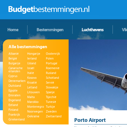
Home
Bestemmingen
Luchthavens
Vl
Alle bestemmingen
Albanië
Hongarije
Oostenrijk
België
Ierland
Polen
Bulgarije
IJsland
Portugal
Canarische
Israël
Roemenië
eilanden
Italië
Rusland
Cyprus
Kosovo
Schotland
Denemarken
Kroatië
Servië
Duitsland
Letland
Slowakije
Egypte
Litouwen
Spanje
Emiraten
Malta
Tsjechië
Engeland
Marokko
Tunesië
Estland
Montenegro
Turkije
Finland
Noorwegen
Zweden
Frankrijk
Oekraïne
Zwitserland
Porto Airport
Griekenland