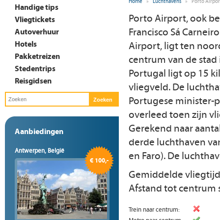
Home
»
Luchthavens
»
Porto Airpor
Handige tips
Porto Airport, ook 
Vliegtickets
Francisco Sá Carneiro
Autoverhuur
Hotels
Airport, ligt ten noo
Pakketreizen
centrum van de stad
Stedentrips
Portugal ligt op 15 k
Reisgidsen
vliegveld. De luchth
Portugese minister-p
overleed toen zijn vl
Gerekend naar aantal
Aanbiedingen
derde luchthaven van
Antwerpen, België
en Faro). De luchthav
€ 100,-
Gemiddelde vliegtij
Afstand tot centrum 
Trein naar centrum: