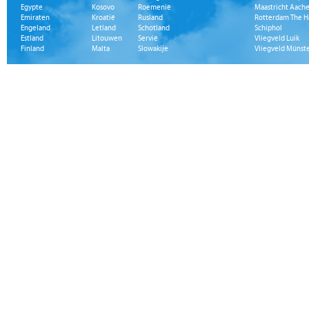
Egypte
Kosovo
Roemenië
Maastricht Aache
Emiraten
Kroatië
Rusland
Rotterdam The H
Engeland
Letland
Schotland
Schiphol
Estland
Litouwen
Servië
Vliegveld Luik
Finland
Malta
Slowakije
Vliegveld Münst