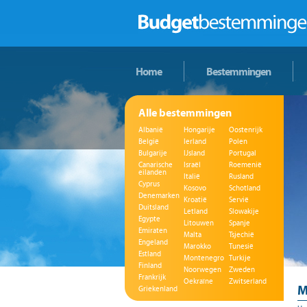
Home
Bestemmingen
Alle bestemmingen
Albanië
Hongarije
Oostenrijk
België
Ierland
Polen
Bulgarije
IJsland
Portugal
Canarische
Israël
Roemenië
eilanden
Italië
Rusland
Cyprus
Kosovo
Schotland
Denemarken
Kroatië
Servië
Duitsland
Letland
Slowakije
Egypte
Litouwen
Spanje
Emiraten
Malta
Tsjechië
Engeland
Marokko
Tunesië
Estland
Montenegro
Turkije
Finland
Noorwegen
Zweden
Frankrijk
Oekraïne
Zwitserland
M
Griekenland