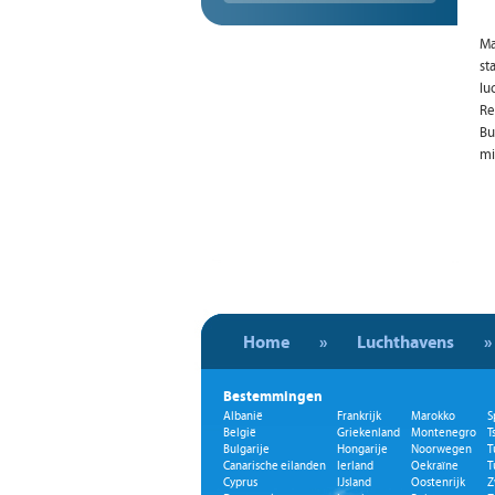
Ma
st
lu
Re
Bu
mi
Home
»
Luchthavens
»
Bestemmingen
Albanië
Frankrijk
Marokko
S
België
Griekenland
Montenegro
T
Bulgarije
Hongarije
Noorwegen
T
Canarische eilanden
Ierland
Oekraïne
T
Cyprus
IJsland
Oostenrijk
Z