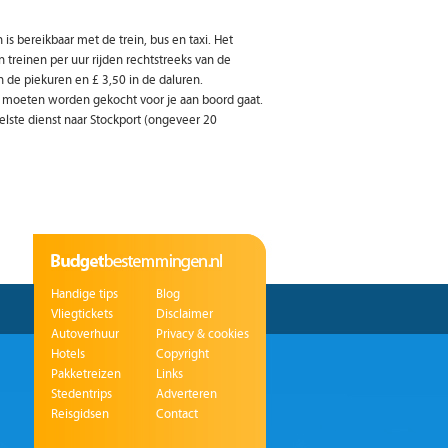
s bereikbaar met de trein, bus en taxi. Het
treinen per uur rijden rechtstreeks van de
n de piekuren en £ 3,50 in de daluren.
ets moeten worden gekocht voor je aan boord gaat.
elste dienst naar Stockport (ongeveer 20
Handige tips
Blog
Vliegtickets
Disclaimer
Autoverhuur
Privacy & cookies
Hotels
Copyright
Pakketreizen
Links
Stedentrips
Adverteren
Reisgidsen
Contact