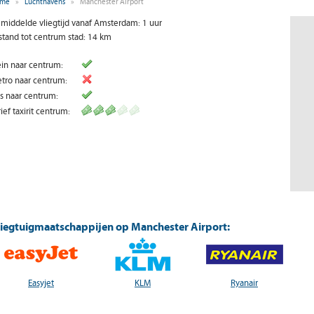
me
»
Luchthavens
»
Manchester Airport
middelde vliegtijd vanaf Amsterdam: 1 uur
stand tot centrum stad: 14 km
ein naar centrum:
tro naar centrum:
s naar centrum:
rief taxirit centrum:
liegtuigmaatschappijen op Manchester Airport:
Easyjet
KLM
Ryanair