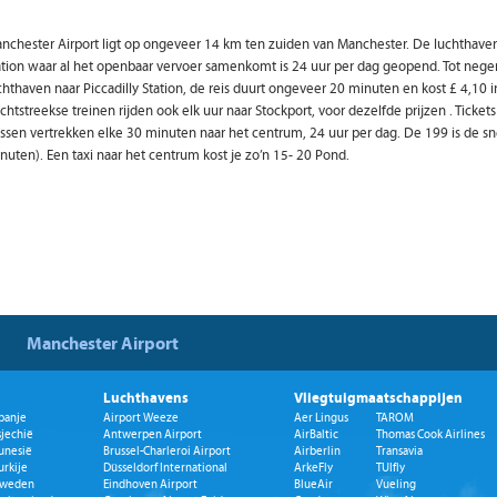
nchester Airport ligt op ongeveer 14 km ten zuiden van Manchester. De luchthaven i
ation waar al het openbaar vervoer samenkomt is 24 uur per dag geopend. Tot negen 
chthaven naar Piccadilly Station, de reis duurt ongeveer 20 minuten en kost £ 4,10 i
chtstreekse treinen rijden ook elk uur naar Stockport, voor dezelfde prijzen . Tick
ssen vertrekken elke 30 minuten naar het centrum, 24 uur per dag. De 199 is de sn
nuten). Een taxi naar het centrum kost je zo’n 15- 20 Pond.
Manchester Airport
Luchthavens
Vliegtuigmaatschappijen
panje
Airport Weeze
Aer Lingus
TAROM
sjechië
Antwerpen Airport
AirBaltic
Thomas Cook Airlines
unesië
Brussel-Charleroi Airport
Airberlin
Transavia
urkije
Düsseldorf International
ArkeFly
TUIfly
weden
Eindhoven Airport
BlueAir
Vueling