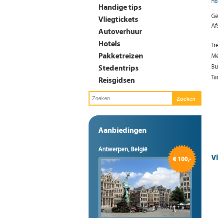
Ho
Handige tips
Ge
Vliegtickets
Af
Autoverhuur
Hotels
Tr
Pakketreizen
Me
Stedentrips
Bu
Ta
Reisgidsen
Aanbiedingen
Antwerpen, België
V
€ 100,-