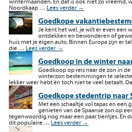
wintermaanden. En dat is ook niet zo vreemd, 
Noordkaap …
Lees verder
→
Goedkope vakantiebestem
Je kent het wel, je wilt er even een
ontdekken en bewonderen of gewoon 
huis met je eigen auto. Binnen Europa zijn er t
die …
Lees verder
→
Goedkoop in de winter naar
Goedkoop op reis naar de zon in de
winterzon bestemmingen te selectere
lekker weer hebt én toch niet te veel betaalt. 
Goedkope stedentrip naar 
Met een schaaltje vol tapas en een g
genieten van de Spaanse zon op een g
tegenwoordig nog maar een paar tientjes. En d
dit populaire …
Lees verder
→