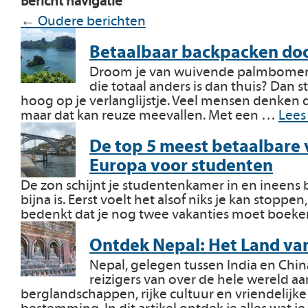
Bericht navigatie
←
Oudere berichten
Betaalbaar backpacken doo
Droom je van wuivende palmbomen,
die totaal anders is dan thuis? Dan s
hoog op je verlanglijstje. Veel mensen denken da
maar dat kan reuze meevallen. Met een …
Lees
De top 5 meest betaalbare
Europa voor studenten
De zon schijnt je studentenkamer in en ineens 
bijna is. Eerst voelt het alsof niks je kan stoppen
bedenkt dat je nog twee vakanties moet boeke
Ontdek Nepal: Het Land va
Nepal, gelegen tussen India en China
reizigers van over de hele wereld 
berglandschappen, rijke cultuur en vriendelijke