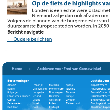
Op de fiets de highlights 
Londen is een echte wereldstad m
Niemand zal je dan ook afraden om
Volgens de plannen van de burgemeester van 
duurzaamste Europese steden worden. In 205
Bericht navigatie
←
Oudere berichten
Home
»
Archieven voor Fred van Gansewinkel
Bestemmingen
Luchthavens
Albanië
Frankrijk
Marokko
Spanje
Airport Weeze
België
Griekenland
Montenegro
Tsjechië
Antwerpen Airpo
Bulgarije
Hongarije
Noorwegen
Tunesië
Brussel-Charleroi
Canarische eilanden
Ierland
Oekraïne
Turkije
Düsseldorf Inter
Cyprus
IJsland
Oostenrijk
Zweden
Eindhoven Airpo
Denemarken
Israël
Polen
Zwitserland
Groningen Airpo
Duitsland
Italië
Portugal
Köln Bonn Airpor