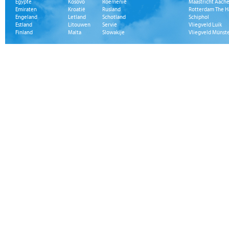
Egypte
Kosovo
Roemenië
Maastricht Aache
Emiraten
Kroatië
Rusland
Rotterdam The H
Engeland
Letland
Schotland
Schiphol
Estland
Litouwen
Servië
Vliegveld Luik
Finland
Malta
Slowakije
Vliegveld Münst