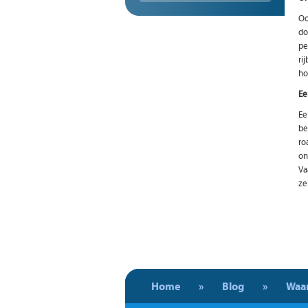
Oo
do
pe
ri
ho
Ee
Ee
be
ro
on
Va
ze
Home
»
Blog
»
Waar