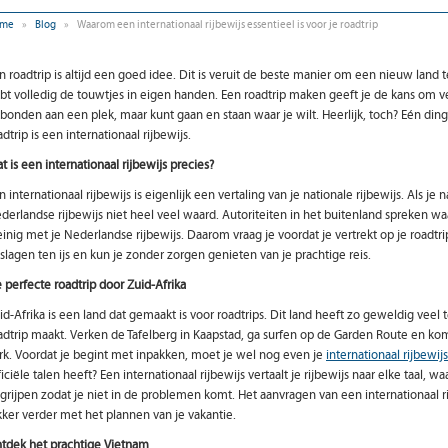
me
»
Blog
»
Waarom een internationaal rijbewijs essentieel is voor je roadtrip
n roadtrip is altijd een goed idee. Dit is veruit de beste manier om een nieuw land t
bt volledig de touwtjes in eigen handen. Een roadtrip maken geeft je de kans om ve
bonden aan een plek, maar kunt gaan en staan waar je wilt. Heerlijk, toch? Eén din
adtrip is een internationaal rijbewijs.
t is een internationaal rijbewijs precies?
n internationaal rijbewijs is eigenlijk een vertaling van je nationale rijbewijs. Als je
derlandse rijbewijs niet heel veel waard. Autoriteiten in het buitenland spreken w
inig met je Nederlandse rijbewijs. Daarom vraag je voordat je vertrekt op je roadtri
slagen ten ijs en kun je zonder zorgen genieten van je prachtige reis.
 perfecte roadtrip door Zuid-Afrika
id-Afrika is een land dat gemaakt is voor roadtrips. Dit land heeft zo geweldig veel t
adtrip maakt. Verken de Tafelberg in Kaapstad, ga surfen op de Garden Route en kom
rk. Voordat je begint met inpakken, moet je wel nog even je
internationaal rijbewij
ficiële talen heeft? Een internationaal rijbewijs vertaalt je rijbewijs naar elke taal,
grijpen zodat je niet in de problemen komt. Het aanvragen van een internationaal ri
kker verder met het plannen van je vakantie.
tdek het prachtige Vietnam