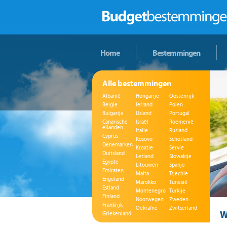
Home
Bestemmingen
Alle bestemmingen
Albanië
Hongarije
Oostenrijk
België
Ierland
Polen
Bulgarije
IJsland
Portugal
Canarische
Israël
Roemenië
eilanden
Italië
Rusland
Cyprus
Kosovo
Schotland
Denemarken
Kroatië
Servië
Duitsland
Letland
Slowakije
Egypte
Litouwen
Spanje
Emiraten
Malta
Tsjechië
Engeland
Marokko
Tunesië
Estland
Montenegro
Turkije
Finland
Noorwegen
Zweden
Frankrijk
Oekraïne
Zwitserland
W
Griekenland