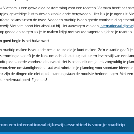
k Vietnam is een geweldige bestemming voor een roadtrip. Vietnam heeft het namel
rpjes, geweldige kustroutes en kronkelende bergwegen. Hier kijk je je ogen uit. 
rfecte balans tussen de twee. Voor een roadtrip is een goede voorbereiding essenti
jbewijs Vietnam hoort hier absoluut bij. Het aanvragen van een
internationaal rijbew
op gedoe en zorgen als je te maken krijgt met verkeersagenten tijdens je roadtrip.
n goed begin is het halve werk
n roadtrip maken is veruit de beste keuze die je kunt maken. Zo’n vakantie geeft j
stemming en geeft je de kans om echt de cultuur, natuur en levensstijl van een land 
adtrip een goede voorbereiding vergt. Het is belangrijk om je reis zorgvuldig te p
voorziene omstandigheden. Laat wat ruimte in je planning voor spontane ideeën en
ak zijn de dingen die niet op de planning staan de mooiste herinneringen. Met een i
ker helemaal goed. Fijne reis!
om een internationaal rijbewijs essentieel is voor je roadtrip