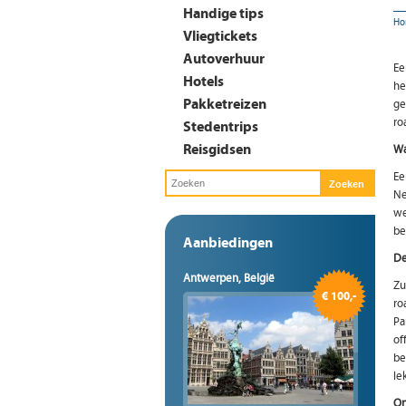
Handige tips
Ho
Vliegtickets
Autoverhuur
Ee
Hotels
he
Pakketreizen
ge
ro
Stedentrips
Reisgidsen
Wa
Ee
Ne
we
be
Aanbiedingen
De
Antwerpen, België
Zu
€ 100,-
ro
Pa
of
be
le
On