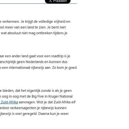
e verkennen. Je krijgt de volledige vrijheid en
el meer van een land te zien. Je bent niet
g wat absoluut niet mag ontbreken tijdens je
 naar een ander land gaat voor een roadtrip is je
aarschijnlijk geen Nederlands en kunnen dus
p een internationaal rijbewijs aan. Zo kom je goed
e bieden, dat het eigenlijk zonde is als je geen
 oog in oog met de Big Five in Kruger National
s Zuid-Afrika
aanvragen. Wist je dat Zuid-Afrika elf
 waardoor verkeersagenten je rijbewijs kunnen
jbewijs is snel geregeld. Daarna kun je weer