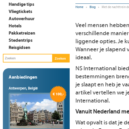
Handige tips
Home
»
Blog
»
Met de nachttrein do
Vliegtickets
Autoverhuur
Veel mensen hebben 
Hotels
verschillende manier
Pakketreizen
Stedentrips
liggende opties. Je k
Reisgidsen
Wanneer je slapend va
ideaal.
NS International bied
bestemmingen brengen
Aanbiedingen
je slaapt en heb je v
Antwerpen, België
artikel vertellen we 
€ 100,-
International.
Vanuit Nederland me
Wat opvalt is dat je 