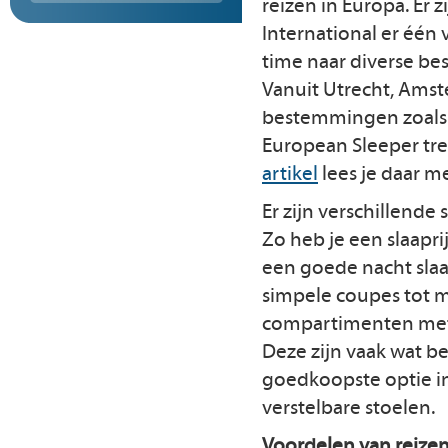
reizen in Europa. Er 
International er één 
time naar diverse be
Vanuit Utrecht, Amst
bestemmingen zoals 
European Sleeper tre
artikel
lees je daar m
Er zijn verschillend
Zo heb je een slaapr
een goede nacht sla
simpele coupes tot m
compartimenten met
Deze zijn vaak wat b
goedkoopste optie i
verstelbare stoelen.
Voordelen van reizen