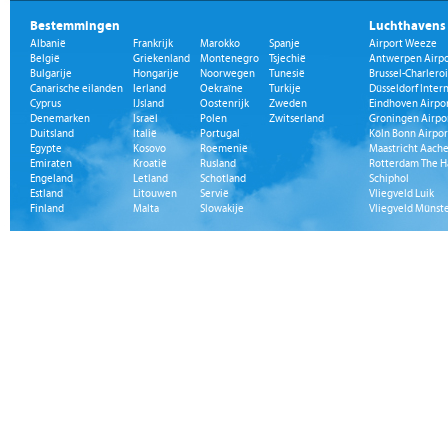
Bestemmingen
Luchthavens
Albanië
Frankrijk
Marokko
Spanje
Airport Weeze
België
Griekenland
Montenegro
Tsjechië
Antwerpen Airpo
Bulgarije
Hongarije
Noorwegen
Tunesië
Brussel-Charleroi
Canarische eilanden
Ierland
Oekraïne
Turkije
Düsseldorf Inter
Cyprus
IJsland
Oostenrijk
Zweden
Eindhoven Airpo
Denemarken
Israël
Polen
Zwitserland
Groningen Airpo
Duitsland
Italië
Portugal
Köln Bonn Airpor
Egypte
Kosovo
Roemenië
Maastricht Aache
Emiraten
Kroatië
Rusland
Rotterdam The H
Engeland
Letland
Schotland
Schiphol
Estland
Litouwen
Servië
Vliegveld Luik
Finland
Malta
Slowakije
Vliegveld Münst