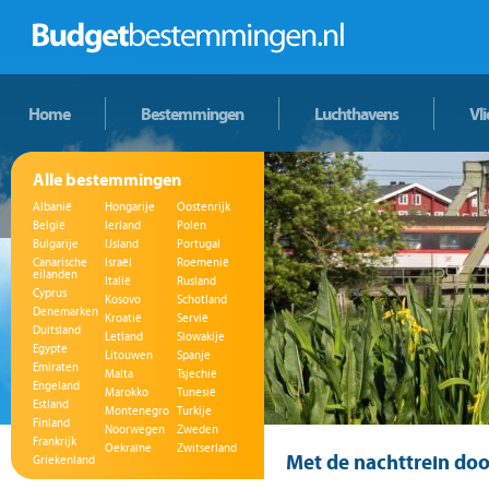
Home
Bestemmingen
Luchthavens
Vl
Alle bestemmingen
Albanië
Hongarije
Oostenrijk
België
Ierland
Polen
Bulgarije
IJsland
Portugal
Canarische
Israël
Roemenië
eilanden
Italië
Rusland
Cyprus
Kosovo
Schotland
Denemarken
Kroatië
Servië
Duitsland
Letland
Slowakije
Egypte
Litouwen
Spanje
Emiraten
Malta
Tsjechië
Engeland
Marokko
Tunesië
Estland
Montenegro
Turkije
Finland
Noorwegen
Zweden
Frankrijk
Oekraïne
Zwitserland
Met de nachttrein doo
Griekenland