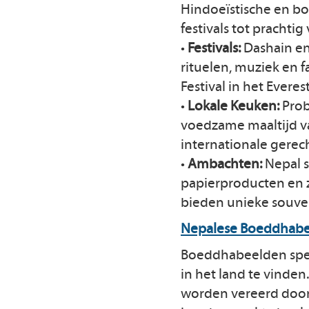
Hindoeïstische en boe
festivals tot prachtig
•
Festivals:
Dashain en 
rituelen, muziek en f
Festival in het Evere
•
Lokale Keuken:
Prob
voedzame maaltijd va
internationale gerech
•
Ambachten:
Nepal s
papierproducten en z
bieden unieke souven
Nepalese Boeddhab
Boeddhabeelden spele
in het land te vinden
worden vereerd door 