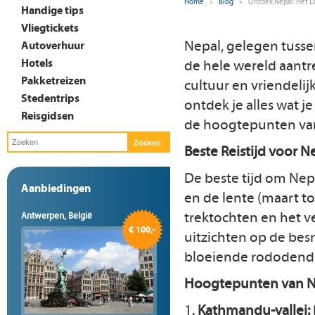
Home
»
Blog
»
Ontdek Nepal: Het L
Handige tips
Vliegtickets
Nepal, gelegen tussen
Autoverhuur
Hotels
de hele wereld aant
Pakketreizen
cultuur en vriendelij
Stedentrips
ontdek je alles wat je
Reisgidsen
de hoogtepunten van
Beste Reistijd voor N
De beste tijd om Nep
Aanbiedingen
en de lente (maart to
trektochten en het v
Antwerpen, België
€ 100,-
uitzichten op de bes
bloeiende rododend
Hoogtepunten van N
1.
Kathmandu-vallei: