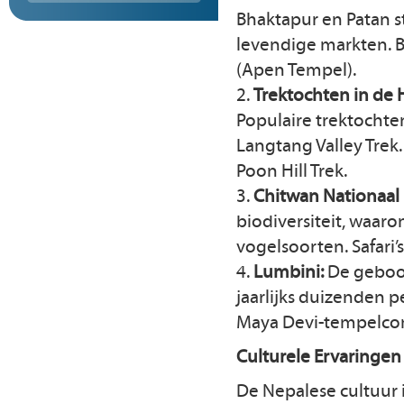
Bhaktapur en Patan s
levendige markten.
(Apen Tempel).
2.
Trektochten in de 
Populaire trektochte
Langtang Valley Trek.
Poon Hill Trek.
3.
Chitwan Nationaal 
biodiversiteit, waar
vogelsoorten. Safari’
4.
Lumbini:
De geboor
jaarlijks duizenden p
Maya Devi-tempelco
Culturele Ervaringen
De Nepalese cultuur is