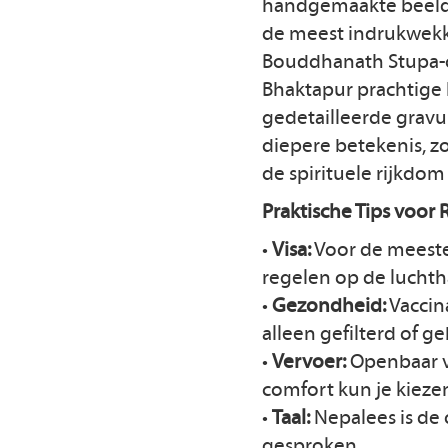
handgemaakte beeldje
de meest indrukwekk
Bouddhanath Stupa-c
Bhaktapur prachtige
gedetailleerde gravu
diepere betekenis, zo
de spirituele rijkdom
Praktische Tips voor 
•
Visa:
Voor de meeste 
regelen op de lucht
•
Gezondheid:
Vaccin
alleen gefilterd of
•
Vervoer:
Openbaar v
comfort kun je kiezen
•
Taal:
Nepalees is de o
gesproken.