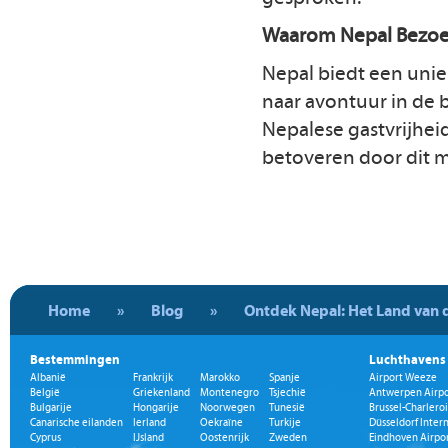
Waarom Nepal Bezo
Nepal biedt een unie
naar avontuur in de b
Nepalese gastvrijheid 
betoveren door dit m
Home
»
Blog
»
Ontdek Nepal: Het Land van 
Bestemmingen
Luchthavens
Albanië
Frankrijk
Marokko
Spanje
Airport Weeze
België
Griekenland
Montenegro
Tsjechië
Antwerpen Airpo
Bulgarije
Hongarije
Noorwegen
Tunesië
Brussel-Charleroi
Canarische eilanden
Ierland
Oekraïne
Turkije
Düsseldorf Inter
Cyprus
IJsland
Oostenrijk
Zweden
Eindhoven Airpo