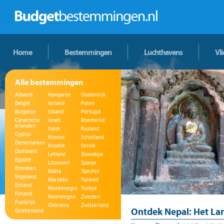
Home
Bestemmingen
Luchthavens
Vl
Alle bestemmingen
Albanië
Hongarije
Oostenrijk
België
Ierland
Polen
Bulgarije
IJsland
Portugal
Canarische
Israël
Roemenië
eilanden
Italië
Rusland
Cyprus
Kosovo
Schotland
Denemarken
Kroatië
Servië
Duitsland
Letland
Slowakije
Egypte
Litouwen
Spanje
Emiraten
Malta
Tsjechië
Engeland
Marokko
Tunesië
Estland
Montenegro
Turkije
Finland
Noorwegen
Zweden
Frankrijk
Oekraïne
Zwitserland
Ontdek Nepal: Het La
Griekenland