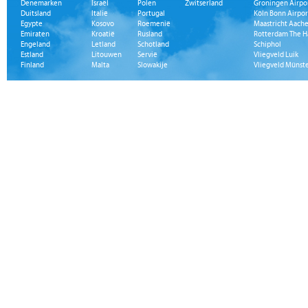
Denemarken
Israël
Polen
Zwitserland
Groningen Airpo
Duitsland
Italië
Portugal
Köln Bonn Airpor
Egypte
Kosovo
Roemenië
Maastricht Aache
Emiraten
Kroatië
Rusland
Rotterdam The H
Engeland
Letland
Schotland
Schiphol
Estland
Litouwen
Servië
Vliegveld Luik
Finland
Malta
Slowakije
Vliegveld Münst