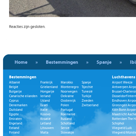
Reacties zijn gesloten.
Home
»
Bestemmingen
»
Spanje
»
Ib
Bestemmingen
Luchthavens
Albanië
Frankrijk
Marokko
Spanje
Airport Weeze
België
Griekenland
Montenegro
Tsjechië
Antwerpen Airpo
Bulgarije
Hongarije
Noorwegen
Tunesië
Brussel-Charleroi
Canarische eilanden
Ierland
Oekraïne
Turkije
Düsseldorf Inter
Cyprus
IJsland
Oostenrijk
Zweden
Eindhoven Airpo
Denemarken
Israël
Polen
Zwitserland
Groningen Airpo
Duitsland
Italië
Portugal
Köln Bonn Airpor
Egypte
Kosovo
Roemenië
Maastricht Aache
Emiraten
Kroatië
Rusland
Rotterdam The H
Engeland
Letland
Schotland
Schiphol
Estland
Litouwen
Servië
Vliegveld Luik
Finland
Malta
Slowakije
Vliegveld Münst