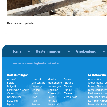
Reacties zijn gesloten.
Home
»
Bestemmingen
»
Griekenland
»
bezienswaardigheden-kreta
Bestemmingen
Luchthavens
Albanië
Frankrijk
Marokko
Spanje
Airport Weeze
België
Griekenland
Montenegro
Tsjechië
Antwerpen Airpo
Bulgarije
Hongarije
Noorwegen
Tunesië
Brussel-Charleroi
Canarische eilanden
Ierland
Oekraïne
Turkije
Düsseldorf Inter
Cyprus
IJsland
Oostenrijk
Zweden
Eindhoven Airpo
Denemarken
Israël
Polen
Zwitserland
Groningen Airpo
Duitsland
Italië
Portugal
Köln Bonn Airpor
Egypte
Kosovo
Roemenië
Maastricht Aache