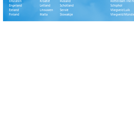
Emiraten
Kroatië
Rusland
Rotterdam The H
Engeland
Letland
Schotland
Schiphol
Estland
Litouwen
Servië
Vliegveld Luik
Finland
Malta
Slowakije
Vliegveld Münst