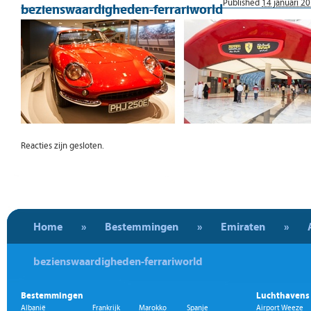
Published
14 januari 2
bezienswaardigheden-ferrariworld
Reacties zijn gesloten.
Home
»
Bestemmingen
»
Emiraten
»
bezienswaardigheden-ferrariworld
Bestemmingen
Luchthavens
Albanië
Frankrijk
Marokko
Spanje
Airport Weeze