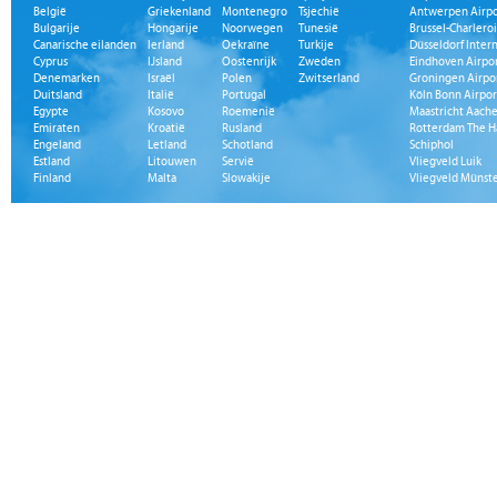
België
Griekenland
Montenegro
Tsjechië
Antwerpen Airpo
Bulgarije
Hongarije
Noorwegen
Tunesië
Brussel-Charleroi
Canarische eilanden
Ierland
Oekraïne
Turkije
Düsseldorf Inter
Cyprus
IJsland
Oostenrijk
Zweden
Eindhoven Airpo
Denemarken
Israël
Polen
Zwitserland
Groningen Airpo
Duitsland
Italië
Portugal
Köln Bonn Airpor
Egypte
Kosovo
Roemenië
Maastricht Aache
Emiraten
Kroatië
Rusland
Rotterdam The H
Engeland
Letland
Schotland
Schiphol
Estland
Litouwen
Servië
Vliegveld Luik
Finland
Malta
Slowakije
Vliegveld Münst