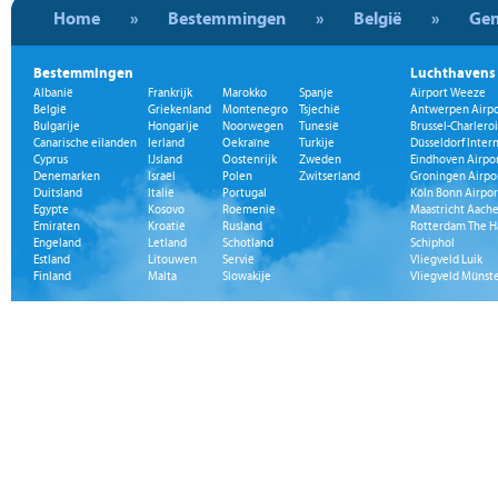
Home
»
Bestemmingen
»
België
»
Gen
Bestemmingen
Luchthavens
Albanië
Frankrijk
Marokko
Spanje
Airport Weeze
België
Griekenland
Montenegro
Tsjechië
Antwerpen Airpo
Bulgarije
Hongarije
Noorwegen
Tunesië
Brussel-Charleroi
Canarische eilanden
Ierland
Oekraïne
Turkije
Düsseldorf Inter
Cyprus
IJsland
Oostenrijk
Zweden
Eindhoven Airpo
Denemarken
Israël
Polen
Zwitserland
Groningen Airpo
Duitsland
Italië
Portugal
Köln Bonn Airpor
Egypte
Kosovo
Roemenië
Maastricht Aache
Emiraten
Kroatië
Rusland
Rotterdam The H
Engeland
Letland
Schotland
Schiphol
Estland
Litouwen
Servië
Vliegveld Luik
Finland
Malta
Slowakije
Vliegveld Münst