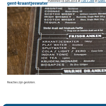
Published
16 juni 2014
at
728 × 288
in
Grati
gent-kraantjeswater
Reacties zijn gesloten.