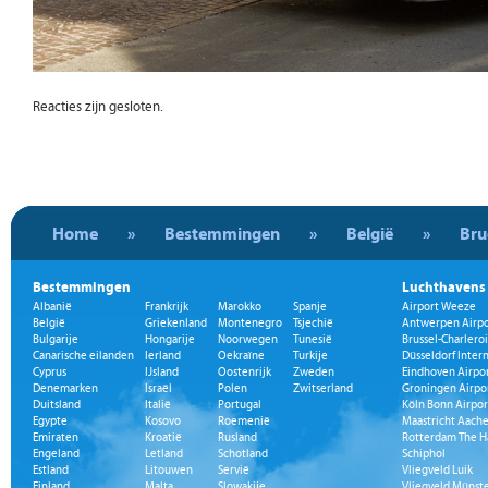
Reacties zijn gesloten.
Home
»
Bestemmingen
»
België
»
Bru
Bestemmingen
Luchthavens
Albanië
Frankrijk
Marokko
Spanje
Airport Weeze
België
Griekenland
Montenegro
Tsjechië
Antwerpen Airpo
Bulgarije
Hongarije
Noorwegen
Tunesië
Brussel-Charleroi
Canarische eilanden
Ierland
Oekraïne
Turkije
Düsseldorf Inter
Cyprus
IJsland
Oostenrijk
Zweden
Eindhoven Airpo
Denemarken
Israël
Polen
Zwitserland
Groningen Airpo
Duitsland
Italië
Portugal
Köln Bonn Airpor
Egypte
Kosovo
Roemenië
Maastricht Aache
Emiraten
Kroatië
Rusland
Rotterdam The H
Engeland
Letland
Schotland
Schiphol
Estland
Litouwen
Servië
Vliegveld Luik
Finland
Malta
Slowakije
Vliegveld Münst