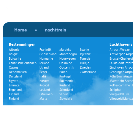
Home
»
nachttrein
Bestemmingen
Luchthavens
Albanië
Frankrijk
Marokko
Spanje
Airport Weeze
België
Griekenland
Montenegro
Tsjechië
Antwerpen Airpo
Bulgarije
Hongarije
Noorwegen
Tunesië
Brussel-Charleroi
Canarische eilanden
Ierland
Oekraïne
Turkije
Düsseldorf Inter
Cyprus
IJsland
Oostenrijk
Zweden
Eindhoven Airpo
Denemarken
Israël
Polen
Zwitserland
Groningen Airpo
Duitsland
Italië
Portugal
Köln Bonn Airpor
Egypte
Kosovo
Roemenië
Maastricht Aache
Emiraten
Kroatië
Rusland
Rotterdam The H
Engeland
Letland
Schotland
Schiphol
Estland
Litouwen
Servië
Vliegveld Luik
Finland
Malta
Slowakije
Vliegveld Münst