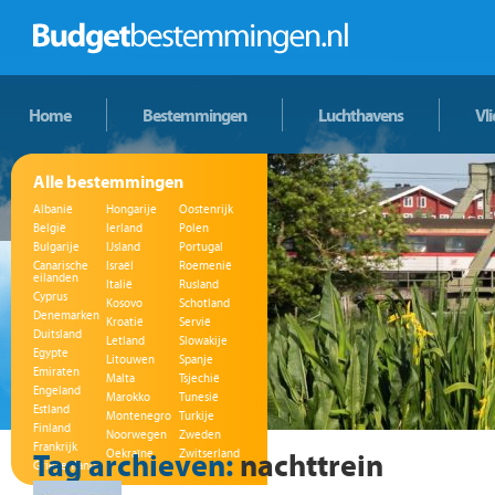
Home
Bestemmingen
Luchthavens
Vl
Alle bestemmingen
Albanië
Hongarije
Oostenrijk
België
Ierland
Polen
Bulgarije
IJsland
Portugal
Canarische
Israël
Roemenië
eilanden
Italië
Rusland
Cyprus
Kosovo
Schotland
Denemarken
Kroatië
Servië
Duitsland
Letland
Slowakije
Egypte
Litouwen
Spanje
Emiraten
Malta
Tsjechië
Engeland
Marokko
Tunesië
Estland
Montenegro
Turkije
Finland
Noorwegen
Zweden
Frankrijk
Tag archieven:
Oekraïne
Zwitserland
nachttrein
Griekenland