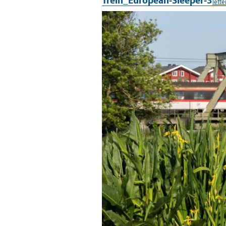
Trein_European-Sleeper-3
lette