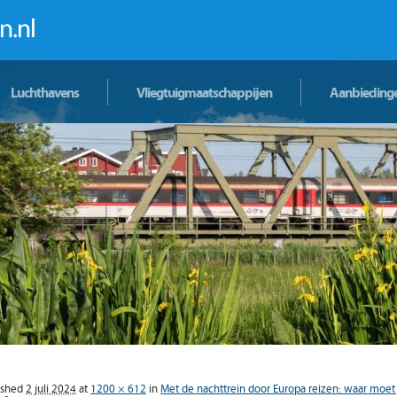
Luchthavens
Vliegtuigmaatschappijen
Aanbieding
ished
2 juli 2024
at
1200 × 612
in
Met de nachttrein door Europa reizen: waar moet