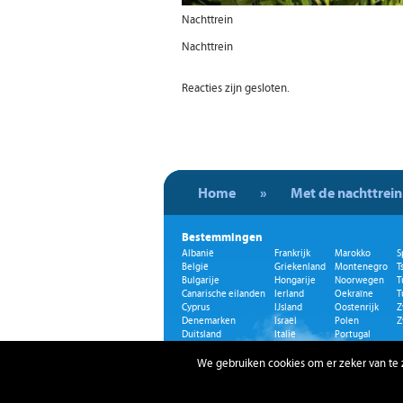
Nachttrein
Nachttrein
Reacties zijn gesloten.
Home
»
Met de nachttrein
Bestemmingen
Albanië
Frankrijk
Marokko
S
België
Griekenland
Montenegro
T
Bulgarije
Hongarije
Noorwegen
T
Canarische eilanden
Ierland
Oekraïne
T
Cyprus
IJsland
Oostenrijk
Z
Denemarken
Israël
Polen
Z
Duitsland
Italië
Portugal
Egypte
Kosovo
Roemenië
Emiraten
Kroatië
Rusland
We gebruiken cookies om er zeker van te zi
Engeland
Letland
Schotland
Estland
Litouwen
Servië
Finland
Malta
Slowakije