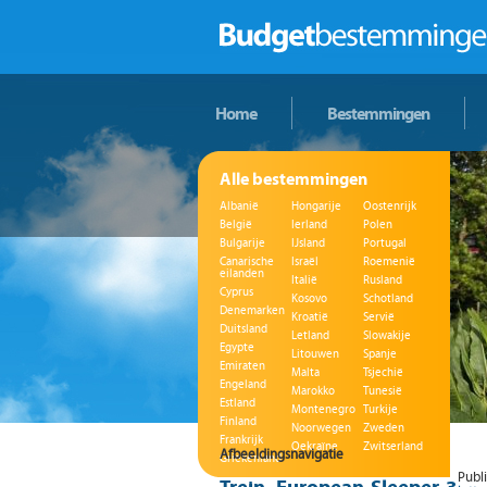
Home
Bestemmingen
Alle bestemmingen
Albanië
Hongarije
Oostenrijk
België
Ierland
Polen
Bulgarije
IJsland
Portugal
Canarische
Israël
Roemenië
eilanden
Italië
Rusland
Cyprus
Kosovo
Schotland
Denemarken
Kroatië
Servië
Duitsland
Letland
Slowakije
Egypte
Litouwen
Spanje
Emiraten
Malta
Tsjechië
Engeland
Marokko
Tunesië
Estland
Montenegro
Turkije
Finland
Noorwegen
Zweden
Frankrijk
Oekraïne
Zwitserland
Afbeeldingsnavigatie
Griekenland
Publ