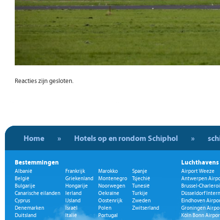
Reacties zijn gesloten.
Home
»
Hotels op en rondom Schiphol
»
sch
Bestemmingen
Luchthavens
Albanië
Frankrijk
Marokko
Spanje
Airport Weeze
België
Griekenland
Montenegro
Tsjechië
Antwerpen Airpo
Bulgarije
Hongarije
Noorwegen
Tunesië
Brussel-Charleroi
Canarische eilanden
Ierland
Oekraïne
Turkije
Düsseldorf Inter
Cyprus
IJsland
Oostenrijk
Zweden
Eindhoven Airpo
Denemarken
Israël
Polen
Zwitserland
Groningen Airpo
Duitsland
Italië
Portugal
Köln Bonn Airpor