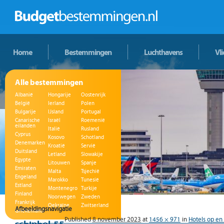
Home
Bestemmingen
Luchthavens
Vl
Alle bestemmingen
Albanië
Hongarije
Oostenrijk
België
Ierland
Polen
Bulgarije
IJsland
Portugal
Canarische
Israël
Roemenië
eilanden
Italië
Rusland
Cyprus
Kosovo
Schotland
Denemarken
Kroatië
Servië
Duitsland
Letland
Slowakije
Egypte
Litouwen
Spanje
Emiraten
Malta
Tsjechië
Engeland
Marokko
Tunesië
Estland
Montenegro
Turkije
Finland
Noorwegen
Zweden
Frankrijk
Oekraïne
Zwitserland
Afbeeldingsnavigatie
Griekenland
Published
8 november 2023
at
1456 × 971
in
Hotels op en