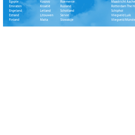
Egypte
Kosovo
Roemenië
Maastricht Aache
Emiraten
Kroatië
Rusland
Rotterdam The H
Engeland
Letland
Schotland
Schiphol
Estland
Litouwen
Servië
Vliegveld Luik
Finland
Malta
Slowakije
Vliegveld Münst