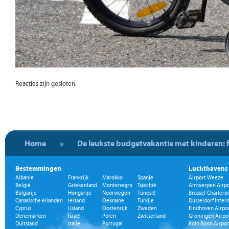
Reacties zijn gesloten.
Home
»
De leukste budgetvakantie met kinderen: f
Bestemmingen
Luchthavens
Albanië
Frankrijk
Marokko
Spanje
Airport Weeze
België
Griekenland
Montenegro
Tsjechië
Antwerpen Airpo
Bulgarije
Hongarije
Noorwegen
Tunesië
Brussel-Charleroi
Canarische eilanden
Ierland
Oekraïne
Turkije
Düsseldorf Inter
Cyprus
IJsland
Oostenrijk
Zweden
Eindhoven Airpo
Denemarken
Israël
Polen
Zwitserland
Groningen Airpo
Duitsland
Italië
Portugal
Köln Bonn Airpor