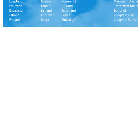
Egypte
Kosovo
Roemenië
Maastricht Aache
Emiraten
Kroatië
Rusland
Rotterdam The H
Engeland
Letland
Schotland
Schiphol
Estland
Litouwen
Servië
Vliegveld Luik
Finland
Malta
Slowakije
Vliegveld Münst