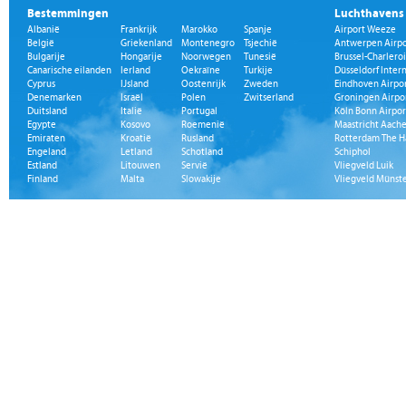
Bestemmingen
Luchthavens
Albanië
Frankrijk
Marokko
Spanje
Airport Weeze
België
Griekenland
Montenegro
Tsjechië
Antwerpen Airpo
Bulgarije
Hongarije
Noorwegen
Tunesië
Brussel-Charleroi
Canarische eilanden
Ierland
Oekraïne
Turkije
Düsseldorf Inter
Cyprus
IJsland
Oostenrijk
Zweden
Eindhoven Airpo
Denemarken
Israël
Polen
Zwitserland
Groningen Airpo
Duitsland
Italië
Portugal
Köln Bonn Airpor
Egypte
Kosovo
Roemenië
Maastricht Aache
Emiraten
Kroatië
Rusland
Rotterdam The H
Engeland
Letland
Schotland
Schiphol
Estland
Litouwen
Servië
Vliegveld Luik
Finland
Malta
Slowakije
Vliegveld Münst