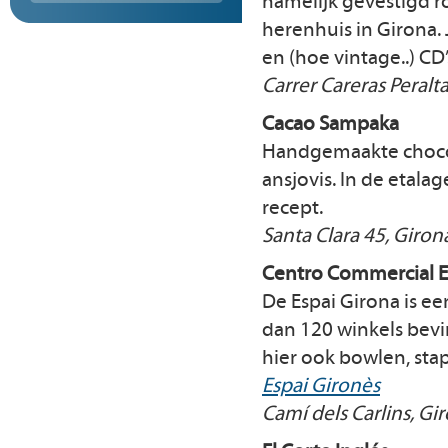
namelijk gevestigd r
herenhuis in Girona. 
en (hoe vintage..) C
Carrer Careras Peralta
Cacao Sampaka
Handgemaakte choco
ansjovis. In de etalag
recept.
Santa Clara 45, Giron
Centro Commercial E
De Espai Girona is e
dan 120 winkels bevi
hier ook bowlen, stap
Espai Gironès
Camí dels Carlins, Gi