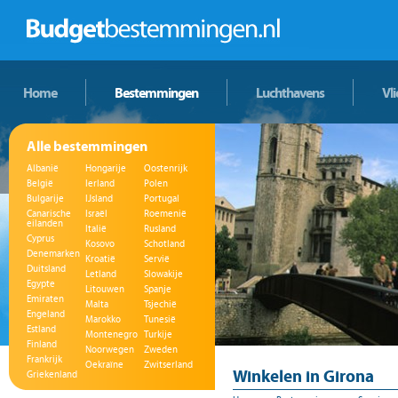
Home
Bestemmingen
Luchthavens
Vl
Alle bestemmingen
Albanië
Hongarije
Oostenrijk
België
Ierland
Polen
Bulgarije
IJsland
Portugal
Canarische
Israël
Roemenië
eilanden
Italië
Rusland
Cyprus
Kosovo
Schotland
Denemarken
Kroatië
Servië
Duitsland
Letland
Slowakije
Egypte
Litouwen
Spanje
Emiraten
Malta
Tsjechië
Engeland
Marokko
Tunesië
Estland
Montenegro
Turkije
Finland
Noorwegen
Zweden
Frankrijk
Oekraïne
Zwitserland
Winkelen in Girona
Griekenland