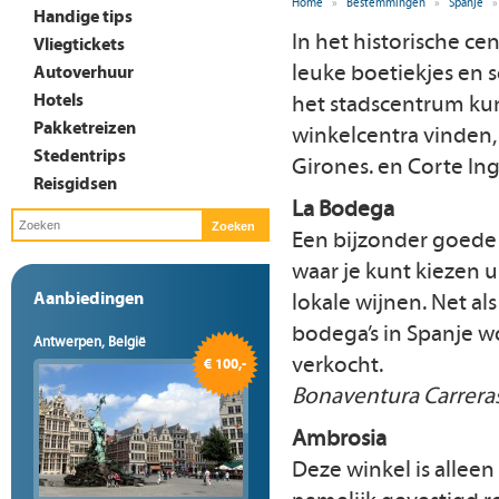
Home
»
Bestemmingen
»
Spanje
»
Handige tips
In het historische ce
Vliegtickets
leuke boetiekjes en 
Autoverhuur
Hotels
het stadscentrum kun
Pakketreizen
winkelcentra vinden,
Stedentrips
Girones. en Corte Ing
Reisgidsen
La Bodega
Een bijzonder goede 
waar je kunt kiezen u
Aanbiedingen
lokale wijnen. Net als
bodega’s in Spanje w
Antwerpen, België
verkocht.
€ 100,-
Bonaventura Carreras 
Ambrosia
Deze winkel is allee