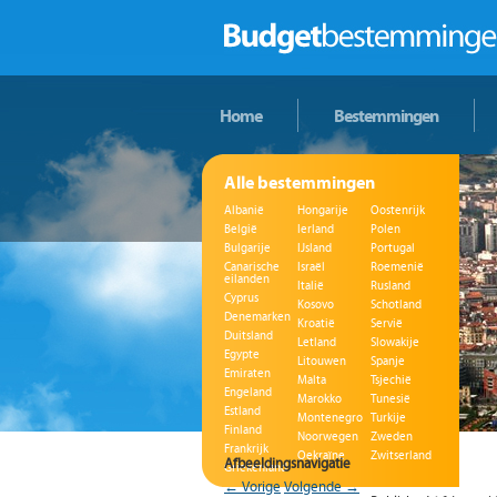
Home
Bestemmingen
Alle bestemmingen
Albanië
Hongarije
Oostenrijk
België
Ierland
Polen
Bulgarije
IJsland
Portugal
Canarische
Israël
Roemenië
eilanden
Italië
Rusland
Cyprus
Kosovo
Schotland
Denemarken
Kroatië
Servië
Duitsland
Letland
Slowakije
Egypte
Litouwen
Spanje
Emiraten
Malta
Tsjechië
Engeland
Marokko
Tunesië
Estland
Montenegro
Turkije
Finland
Noorwegen
Zweden
Frankrijk
Oekraïne
Zwitserland
Afbeeldingsnavigatie
Griekenland
← Vorige
Volgende →