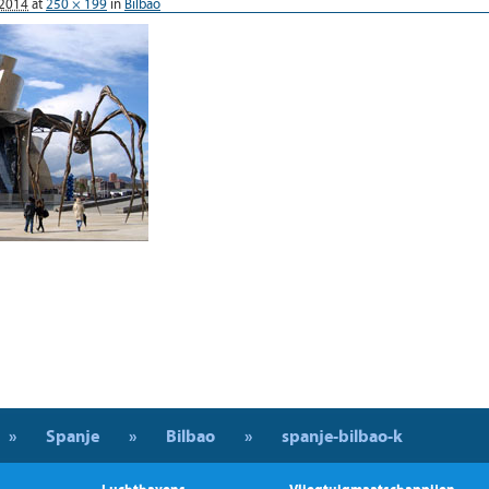
 2014
at
250 × 199
in
Bilbao
»
Spanje
»
Bilbao
»
spanje-bilbao-k