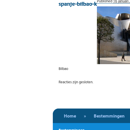
Published
16 januari
spanje-bilbao-k
Bilbao
Reacties zijn gesloten.
Home
»
Bestemmingen