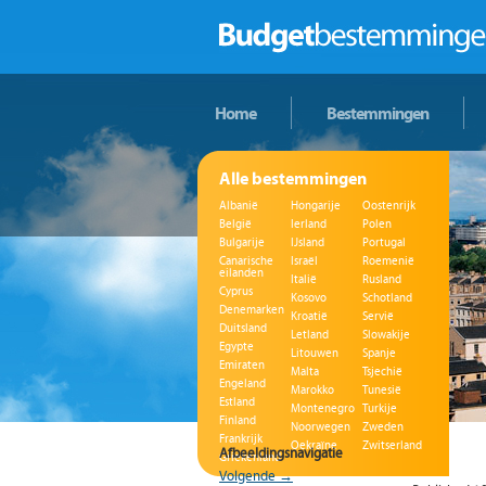
Home
Bestemmingen
Alle bestemmingen
Albanië
Hongarije
Oostenrijk
België
Ierland
Polen
Bulgarije
IJsland
Portugal
Canarische
Israël
Roemenië
eilanden
Italië
Rusland
Cyprus
Kosovo
Schotland
Denemarken
Kroatië
Servië
Duitsland
Letland
Slowakije
Egypte
Litouwen
Spanje
Emiraten
Malta
Tsjechië
Engeland
Marokko
Tunesië
Estland
Montenegro
Turkije
Finland
Noorwegen
Zweden
Frankrijk
Oekraïne
Zwitserland
Afbeeldingsnavigatie
Griekenland
Volgende →