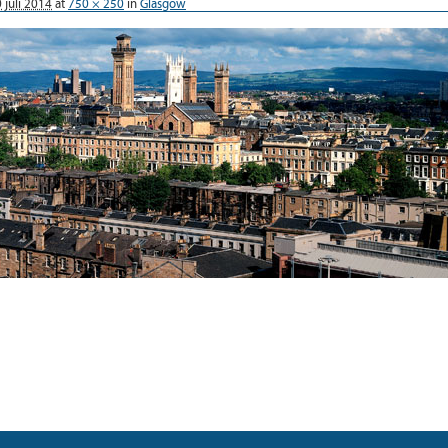
 juli 2014
at
750 × 250
in
Glasgow