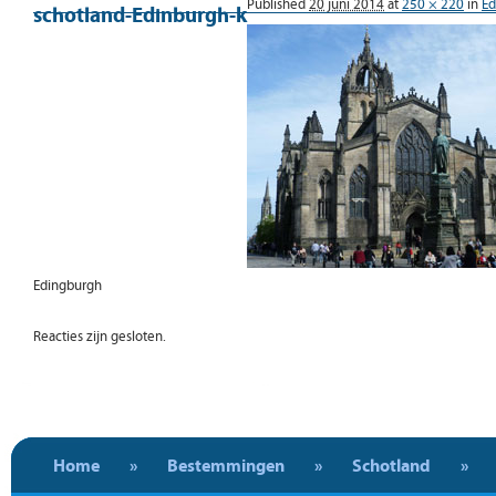
Published
20 juni 2014
at
250 × 220
in
Ed
schotland-Edinburgh-k
Edingburgh
Reacties zijn gesloten.
Home
»
Bestemmingen
»
Schotland
»