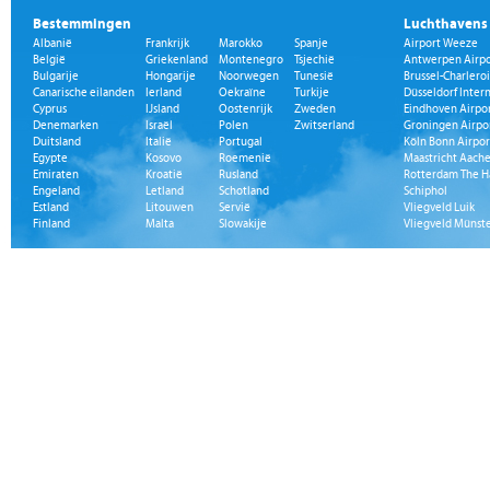
Bestemmingen
Luchthavens
Albanië
Frankrijk
Marokko
Spanje
Airport Weeze
België
Griekenland
Montenegro
Tsjechië
Antwerpen Airpo
Bulgarije
Hongarije
Noorwegen
Tunesië
Brussel-Charleroi
Canarische eilanden
Ierland
Oekraïne
Turkije
Düsseldorf Inter
Cyprus
IJsland
Oostenrijk
Zweden
Eindhoven Airpo
Denemarken
Israël
Polen
Zwitserland
Groningen Airpo
Duitsland
Italië
Portugal
Köln Bonn Airpor
Egypte
Kosovo
Roemenië
Maastricht Aache
Emiraten
Kroatië
Rusland
Rotterdam The H
Engeland
Letland
Schotland
Schiphol
Estland
Litouwen
Servië
Vliegveld Luik
Finland
Malta
Slowakije
Vliegveld Münst