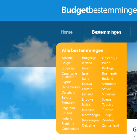
Home
Bestemmingen
Alle bestemmingen
Albanië
Hongarije
Oostenrijk
België
Ierland
Polen
Bulgarije
IJsland
Portugal
Canarische
Israël
Roemenië
eilanden
Italië
Rusland
Cyprus
Kosovo
Schotland
Denemarken
Kroatië
Servië
Duitsland
Letland
Slowakije
Egypte
Litouwen
Spanje
Emiraten
Malta
Tsjechië
Engeland
Marokko
Tunesië
Estland
Montenegro
Turkije
Finland
Noorwegen
Zweden
Frankrijk
Oekraïne
Zwitserland
G
Griekenland