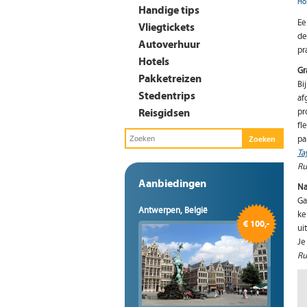
Ho
Handige tips
Ee
Vliegtickets
de
Autoverhuur
pr
Hotels
Gr
Pakketreizen
Bi
Stedentrips
af
Reisgidsen
pr
fl
pa
Ta
Ru
Aanbiedingen
Na
Ga
Antwerpen, België
ke
€ 100,-
ui
Je
Ru