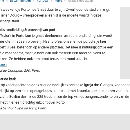
me
»
Bestemmingen
»
Portugal
»
Porto
»
Gratis & goedkoop
n weekendje Porto hoeft niet duur te zijn. Zwerf door de stad en langs
 rivier Douro – sfeerproeven alleen al is de moeite waard in deze
achtige stad!
atis rondleiding & proeverij
van port
j Taylor’s in Porto kun je gratis deelnemen aan een rondleiding, die wordt
gesloten met een proeverij. Heel professioneel en de port die je hier
oeft is veel beter dan op andere plaatsen. Het idee is natuurlijk dat je een
esje meeneemt, maar je hebt dan ook meteen een mooi souvenir te
kken. Ze hebben ook een groot terras met mooi uitzicht.
ylor’s
a do Choupelo 250, Porto
ar de kerk
 op zondagochtend eens naar de heerlijk excentrieke
Igreja dos Clerigos
, voor een 
rk lijkt op een klein operagebouw, compleet met kroonluchter, marmeren vloeren e
tzicht. Beklim daarna de 225 treden naar de top van de aangrenzende ‘toren van de g
 hebt hier een prachtig uitzicht over Porto.
a Senhor Filipe de Nery, Porto