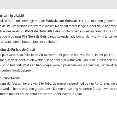
anzinnig uitzicht
ak in Porto ook een ritje met de
Funicular dos Guindais
(€ 1,-), je rijdt een gedeelt
n de steilste treintjes ter wereld maakt. Na de 90 meter lange tunnel zie je het me
bbeldekker-brug
Ponte de Dom Luís I
, deels ontworpen en geïnspireerd door Gust
er de brug naar
Vila Nova de Gaia
. Langs de esplanade boven de rivier vind je banke
 de traditionele houten rabelos zeilboten.
rdins do Palácio de Cristal
t park Jardins do Palácio de Cristal vormt het groene hart van Porto. In het park met
men, vijvers, beekjes en weiden, is het heerlijk vertoeven. Vanuit de tuinen heb je e
uro. In het park staat een fraai koepelvormig paviljoen van ijzer en glas, het Pavilh
ncerten wordt gebruikt.
o João feesten
jdens de feesten ter ere van São João, de meest vereerd heilige van Porto, staat de 
urwerk – het is echt een groots feest! De van oorsprong heidense feesten waren
rfecte manier om de zomer te vieren. Ieder jaar op 23 juni.