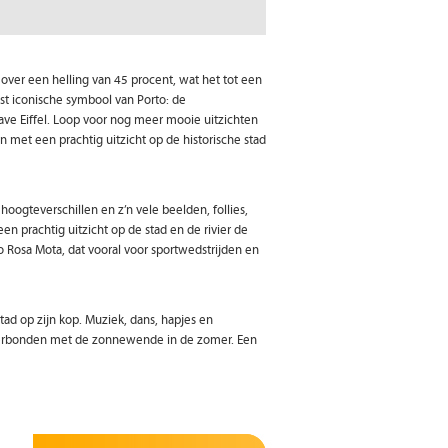
e over een helling van 45 procent, wat het tot een
est iconische symbool van Porto: de
ave Eiffel. Loop voor nog meer mooie uitzichten
n met een prachtig uitzicht op de historische stad
 hoogteverschillen en z’n vele beelden, follies,
en prachtig uitzicht op de stad en de rivier de
ão Rosa Mota, dat vooral voor sportwedstrijden en
stad op zijn kop. Muziek, dans, hapjes en
 verbonden met de zonnewende in de zomer. Een