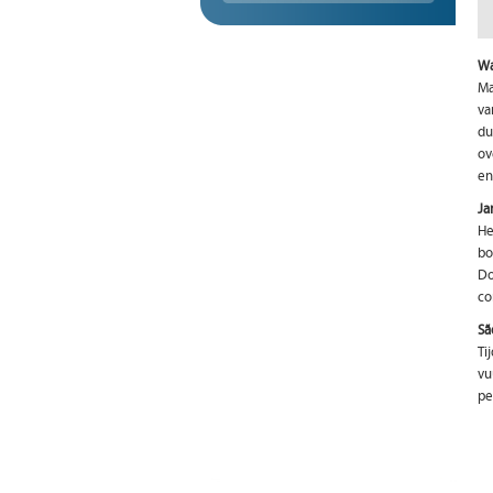
Wa
Ma
va
du
ov
en
Ja
He
bo
Do
co
Sã
Ti
vu
pe