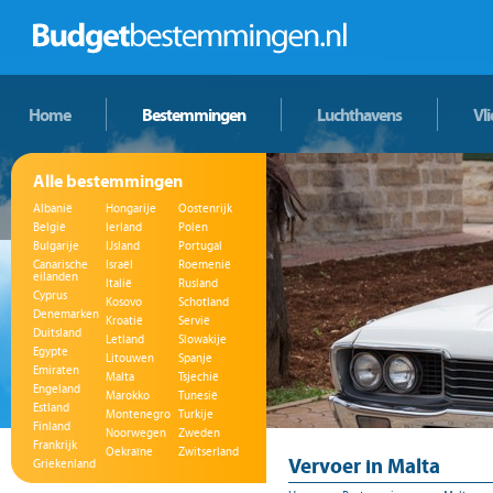
Home
Bestemmingen
Luchthavens
Vl
Alle bestemmingen
Albanië
Hongarije
Oostenrijk
België
Ierland
Polen
Bulgarije
IJsland
Portugal
Canarische
Israël
Roemenië
eilanden
Italië
Rusland
Cyprus
Kosovo
Schotland
Denemarken
Kroatië
Servië
Duitsland
Letland
Slowakije
Egypte
Litouwen
Spanje
Emiraten
Malta
Tsjechië
Engeland
Marokko
Tunesië
Estland
Montenegro
Turkije
Finland
Noorwegen
Zweden
Frankrijk
Oekraïne
Zwitserland
Vervoer in Malta
Griekenland