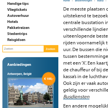
Home
»
Bestemmingen
»
Malta
»
Handige tips
De meeste plaatsen o
Vliegtickets
uitstekend te bezoek
Autoverhuur
Hotels
centrale busstation i
Pakketreizen
verschillende lijndie
Stedentrips
uiteenlopende best
Reisgidsen
rijden voornamelijk 
uur. De bussen die ni
tussen bestemminge
met een ‘X’. Een kaart
Aanbiedingen
de chauffeur of bij 
Antwerpen, België
kassa’s in de luchthav
€ 100,-
Ook zijn er vaak auto
geldig voor verschill
Busdiensten
Een andere mogelijkhe