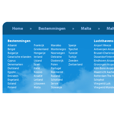
Home
»
Bestemmingen
»
Malta
»
Mal
Bestemmingen
Luchthavens
Albanië
Frankrijk
Marokko
Spanje
Airport Weeze
België
Griekenland
Montenegro
Tsjechië
Antwerpen Airpo
Bulgarije
Hongarije
Noorwegen
Tunesië
Brussel-Charleroi
Canarische eilanden
Ierland
Oekraïne
Turkije
Düsseldorf Inter
Cyprus
IJsland
Oostenrijk
Zweden
Eindhoven Airpo
Denemarken
Israël
Polen
Zwitserland
Groningen Airpo
Duitsland
Italië
Portugal
Köln Bonn Airpor
Egypte
Kosovo
Roemenië
Maastricht Aache
Emiraten
Kroatië
Rusland
Rotterdam The H
Engeland
Letland
Schotland
Schiphol
Estland
Litouwen
Servië
Vliegveld Luik
Finland
Malta
Slowakije
Vliegveld Münst