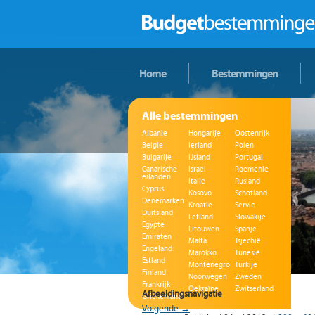
Home
Bestemmingen
Alle bestemmingen
Albanië
Hongarije
Oostenrijk
België
Ierland
Polen
Bulgarije
IJsland
Portugal
Canarische
Israël
Roemenië
eilanden
Italië
Rusland
Cyprus
Kosovo
Schotland
Denemarken
Kroatië
Servië
Duitsland
Letland
Slowakije
Egypte
Litouwen
Spanje
Emiraten
Malta
Tsjechië
Engeland
Marokko
Tunesië
Estland
Montenegro
Turkije
Finland
Noorwegen
Zweden
Frankrijk
Oekraïne
Zwitserland
Afbeeldingsnavigatie
Griekenland
Volgende →