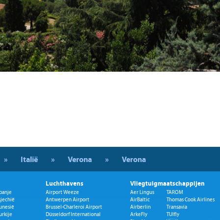
»
Italië
»
Verona
»
Verona
Luchthavens
Vliegtuigmaatschappijen
panje
Airport Weeze
Aer Lingus
TAROM
sjechië
Antwerpen Airport
AirBaltic
Thomas Cook Airlines
unesië
Brussel-Charleroi Airport
Airberlin
Transavia
urkije
Düsseldorf International
ArkeFly
TUIfly