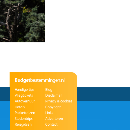
Handige tips
Blog
Vliegtickets
Disclaimer
Autoverhuur
Privacy & cookies
Hotels
Copyright
Pakketreizen
Links
Stedentrips
Adverteren
Reisgidsen
Contact