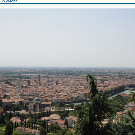
1
in
Verona