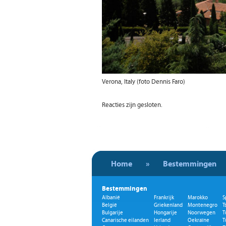
Verona, Italy (foto Dennis Faro)
Reacties zijn gesloten.
Home
»
Bestemmingen
Bestemmingen
Albanië
Frankrijk
Marokko
S
België
Griekenland
Montenegro
T
Bulgarije
Hongarije
Noorwegen
T
Canarische eilanden
Ierland
Oekraïne
T