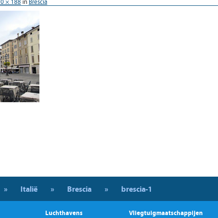
0 × 188
in
Brescia
»
Italië
»
Brescia
»
brescia-1
Luchthavens
Vliegtuigmaatschappijen