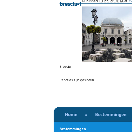
Published
10 januari 2014
at
25
brescia-1
Brescia
Reacties zijn gesloten.
Home
»
Bestemmingen
Bestemmingen