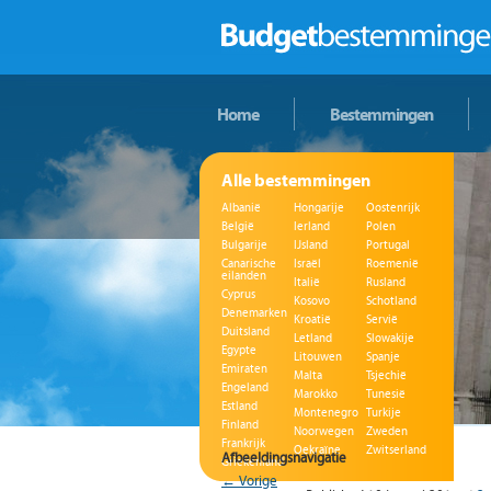
Home
Bestemmingen
Alle bestemmingen
Albanië
Hongarije
Oostenrijk
België
Ierland
Polen
Bulgarije
IJsland
Portugal
Canarische
Israël
Roemenië
eilanden
Italië
Rusland
Cyprus
Kosovo
Schotland
Denemarken
Kroatië
Servië
Duitsland
Letland
Slowakije
Egypte
Litouwen
Spanje
Emiraten
Malta
Tsjechië
Engeland
Marokko
Tunesië
Estland
Montenegro
Turkije
Finland
Noorwegen
Zweden
Frankrijk
Oekraïne
Zwitserland
Afbeeldingsnavigatie
Griekenland
← Vorige