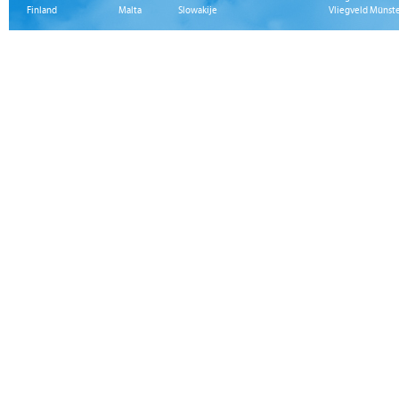
Finland
Malta
Slowakije
Vliegveld Münst