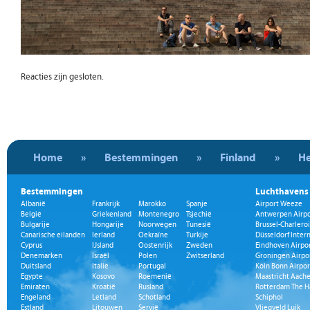
Reacties zijn gesloten.
Home
»
Bestemmingen
»
Finland
»
He
Bestemmingen
Luchthavens
Albanië
Frankrijk
Marokko
Spanje
Airport Weeze
België
Griekenland
Montenegro
Tsjechië
Antwerpen Airpo
Bulgarije
Hongarije
Noorwegen
Tunesië
Brussel-Charleroi
Canarische eilanden
Ierland
Oekraïne
Turkije
Düsseldorf Inter
Cyprus
IJsland
Oostenrijk
Zweden
Eindhoven Airpo
Denemarken
Israël
Polen
Zwitserland
Groningen Airpo
Duitsland
Italië
Portugal
Köln Bonn Airpor
Egypte
Kosovo
Roemenië
Maastricht Aache
Emiraten
Kroatië
Rusland
Rotterdam The H
Engeland
Letland
Schotland
Schiphol
Estland
Litouwen
Servië
Vliegveld Luik