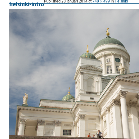
Published
28 januari 2014
at
748 × 499
in
Helsinki
helsinki-intro