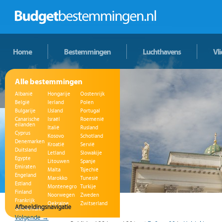
Home
Bestemmingen
Luchthavens
Vl
Alle bestemmingen
Albanië
Hongarije
Oostenrijk
België
Ierland
Polen
Bulgarije
IJsland
Portugal
Canarische
Israël
Roemenië
eilanden
Italië
Rusland
Cyprus
Kosovo
Schotland
Denemarken
Kroatië
Servië
Duitsland
Letland
Slowakije
Egypte
Litouwen
Spanje
Emiraten
Malta
Tsjechië
Engeland
Marokko
Tunesië
Estland
Montenegro
Turkije
Finland
Noorwegen
Zweden
Frankrijk
Oekraïne
Zwitserland
Afbeeldingsnavigatie
Griekenland
Volgende →