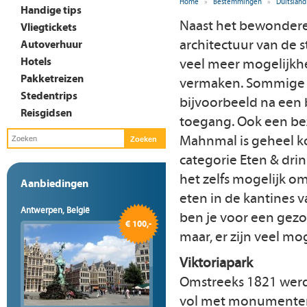
Home
»
Bestemmingen
»
Duitsland
Handige tips
Naast het bewondere
Vliegtickets
architectuur van de st
Autoverhuur
Hotels
veel meer mogelijkh
Pakketreizen
vermaken. Sommige
Stedentrips
bijvoorbeeld na een b
Reisgidsen
toegang. Ook een be
Mahnmal is geheel ko
categorie Eten & dri
het zelfs mogelijk 
Aanbiedingen
eten in de kantines va
Antwerpen, België
ben je voor een gezon
€ 100,-
maar, er zijn veel mo
Viktoriapark
Omstreeks 1821 werd 
vol met monumenten 