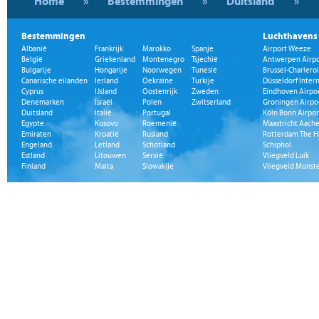
Home
»
Bestemmingen
»
Duitsland
»
Bestemmingen
Luchthavens
Albanië
Frankrijk
Marokko
Spanje
Airport Weeze
België
Griekenland
Montenegro
Tsjechië
Antwerpen Airpo
Bulgarije
Hongarije
Noorwegen
Tunesië
Brussel-Charleroi
Canarische eilanden
Ierland
Oekraïne
Turkije
Düsseldorf Inter
Cyprus
IJsland
Oostenrijk
Zweden
Eindhoven Airpo
Denemarken
Israël
Polen
Zwitserland
Groningen Airpo
Duitsland
Italië
Portugal
Köln Bonn Airpor
Egypte
Kosovo
Roemenië
Maastricht Aache
Emiraten
Kroatië
Rusland
Rotterdam The H
Engeland
Letland
Schotland
Schiphol
Estland
Litouwen
Servië
Vliegveld Luik
Finland
Malta
Slowakije
Vliegveld Münst