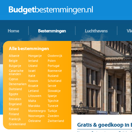
Home
Bestemmingen
Luchthavens
Vl
Alle bestemmingen
Albanië
Hongarije
Oostenrijk
België
Ierland
Polen
Bulgarije
IJsland
Portugal
Canarische
Israël
Roemenië
eilanden
Italië
Rusland
Cyprus
Kosovo
Schotland
Denemarken
Kroatië
Servië
Duitsland
Letland
Slowakije
Egypte
Litouwen
Spanje
Emiraten
Malta
Tsjechië
Engeland
Marokko
Tunesië
Estland
Montenegro
Turkije
Finland
Noorwegen
Zweden
Frankrijk
Oekraïne
Zwitserland
Gratis & goedkoop in B
Griekenland