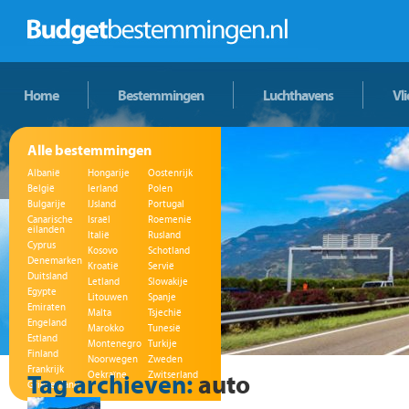
Home
Bestemmingen
Luchthavens
Vl
Alle bestemmingen
Albanië
Hongarije
Oostenrijk
België
Ierland
Polen
Bulgarije
IJsland
Portugal
Canarische
Israël
Roemenië
eilanden
Italië
Rusland
Cyprus
Kosovo
Schotland
Denemarken
Kroatië
Servië
Duitsland
Letland
Slowakije
Egypte
Litouwen
Spanje
Emiraten
Malta
Tsjechië
Engeland
Marokko
Tunesië
Estland
Montenegro
Turkije
Finland
Noorwegen
Zweden
Frankrijk
Tag archieven:
Oekraïne
Zwitserland
auto
Griekenland