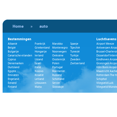
Home
»
auto
Bestemmingen
Luchthavens
Albanië
Frankrijk
Marokko
Spanje
Airport Weeze
België
Griekenland
Montenegro
Tsjechië
Antwerpen Airpo
Bulgarije
Hongarije
Noorwegen
Tunesië
Brussel-Charleroi
Canarische eilanden
Ierland
Oekraïne
Turkije
Düsseldorf Inter
Cyprus
IJsland
Oostenrijk
Zweden
Eindhoven Airpo
Denemarken
Israël
Polen
Zwitserland
Groningen Airpo
Duitsland
Italië
Portugal
Köln Bonn Airpor
Egypte
Kosovo
Roemenië
Maastricht Aache
Emiraten
Kroatië
Rusland
Rotterdam The H
Engeland
Letland
Schotland
Schiphol
Estland
Litouwen
Servië
Vliegveld Luik
Finland
Malta
Slowakije
Vliegveld Münst