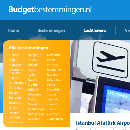
Home
Bestemmingen
Luchthavens
Vl
Alle bestemmingen
Albanië
Hongarije
Oostenrijk
België
Ierland
Polen
Bulgarije
IJsland
Portugal
Canarische
Israël
Roemenië
eilanden
Italië
Rusland
Cyprus
Kosovo
Schotland
Denemarken
Kroatië
Servië
Duitsland
Letland
Slowakije
Egypte
Litouwen
Spanje
Emiraten
Malta
Tsjechië
Engeland
Marokko
Tunesië
Estland
Montenegro
Turkije
Finland
Noorwegen
Zweden
Frankrijk
Oekraïne
Zwitserland
Istanbul Atatürk Airpo
Griekenland