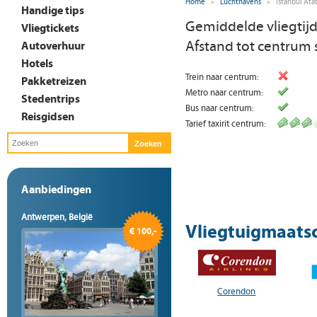
Home
»
Luchthavens
»
Istanbul Ata
Handige tips
Gemiddelde vliegtij
Vliegtickets
Afstand tot centrum 
Autoverhuur
Hotels
Trein naar centrum:
Pakketreizen
Metro naar centrum:
Stedentrips
Bus naar centrum:
Reisgidsen
Tarief taxirit centrum:
Aanbiedingen
Antwerpen, België
Vliegtuigmaatsc
€ 100,-
Corendon