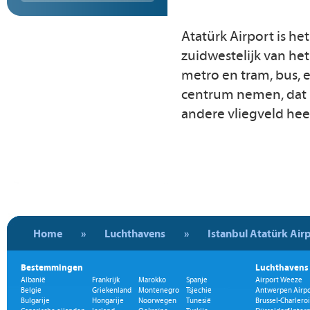
Atatürk Airport is he
zuidwestelijk van he
metro en tram, bus, e
centrum nemen, dat k
andere vliegveld heet
Home
»
Luchthavens
»
Istanbul Atatürk Air
Bestemmingen
Luchthavens
Albanië
Frankrijk
Marokko
Spanje
Airport Weeze
België
Griekenland
Montenegro
Tsjechië
Antwerpen Airpo
Bulgarije
Hongarije
Noorwegen
Tunesië
Brussel-Charleroi