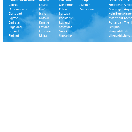
Canarische eilanden
Ierland
Oekraïne
Turkije
Düsseldorf Inter
Cyprus
IJsland
Oostenrijk
Zweden
Eindhoven Airpo
Denemarken
Israël
Polen
Zwitserland
Groningen Airpo
Duitsland
Italië
Portugal
Köln Bonn Airpor
Egypte
Kosovo
Roemenië
Maastricht Aache
Emiraten
Kroatië
Rusland
Rotterdam The H
Engeland
Letland
Schotland
Schiphol
Estland
Litouwen
Servië
Vliegveld Luik
Finland
Malta
Slowakije
Vliegveld Münst