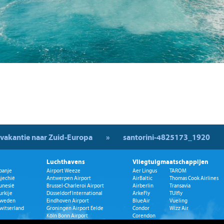
 vakantie naar Zuid-Europa
»
santorini-4825173_1920
Luchthavens
Vliegtuigmaatschappijen
panje
Airport Weeze
Aer Lingus
TAROM
sjechië
Antwerpen Airport
AirBaltic
Thomas Cook Airlines
unesië
Brussel-Charleroi Airport
Airberlin
Transavia
urkije
Düsseldorf International
ArkeFly
TUIfly
weden
Eindhoven Airport
BlueAir
Vueling
witserland
Groningen Airport Eelde
Condor
Wizz Air
Köln Bonn Airport
Corendon
Maastricht Aachen Airport
Easyjet