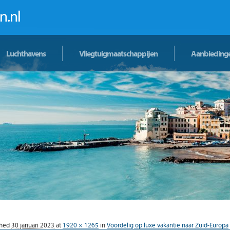
Luchthavens
Vliegtuigmaatschappijen
Aanbieding
shed
30 januari 2023
at
1920 × 1265
in
Voordelig op luxe vakantie naar Zuid-Europa