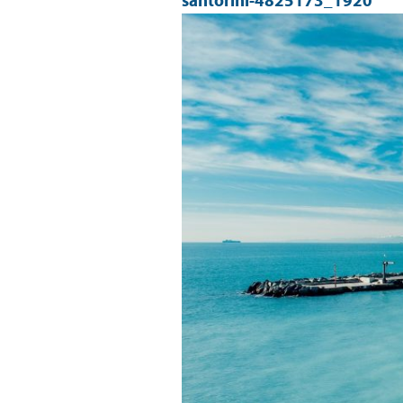
santorini-4825173_1920