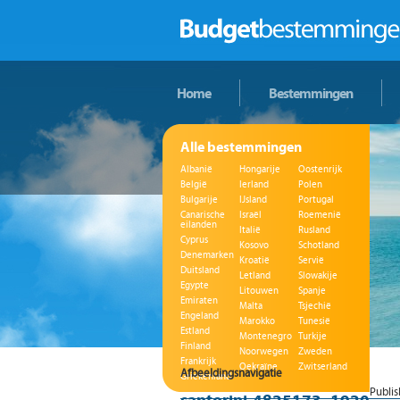
Home
Bestemmingen
Alle bestemmingen
Albanië
Hongarije
Oostenrijk
België
Ierland
Polen
Bulgarije
IJsland
Portugal
Canarische
Israël
Roemenië
eilanden
Italië
Rusland
Cyprus
Kosovo
Schotland
Denemarken
Kroatië
Servië
Duitsland
Letland
Slowakije
Egypte
Litouwen
Spanje
Emiraten
Malta
Tsjechië
Engeland
Marokko
Tunesië
Estland
Montenegro
Turkije
Finland
Noorwegen
Zweden
Frankrijk
Oekraïne
Zwitserland
Afbeeldingsnavigatie
Griekenland
Publi