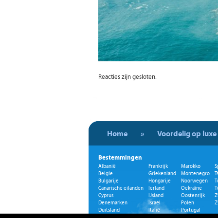
Reacties zijn gesloten.
Home
»
Voordelig op luxe
Bestemmingen
Albanië
Frankrijk
Marokko
S
België
Griekenland
Montenegro
T
Bulgarije
Hongarije
Noorwegen
T
Canarische eilanden
Ierland
Oekraïne
T
Cyprus
IJsland
Oostenrijk
Z
Denemarken
Israël
Polen
Z
Duitsland
Italië
Portugal
Egypte
Kosovo
Roemenië