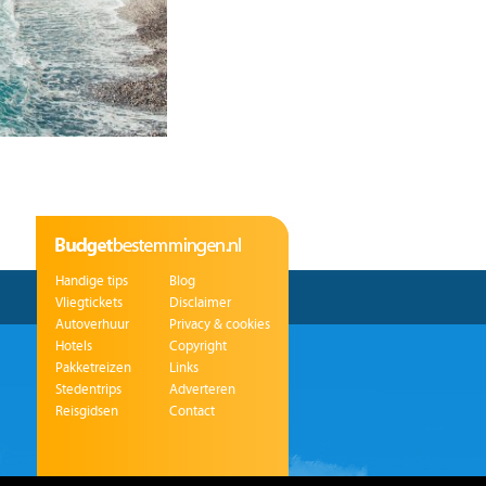
Handige tips
Blog
Vliegtickets
Disclaimer
Autoverhuur
Privacy & cookies
Hotels
Copyright
Pakketreizen
Links
Stedentrips
Adverteren
Reisgidsen
Contact