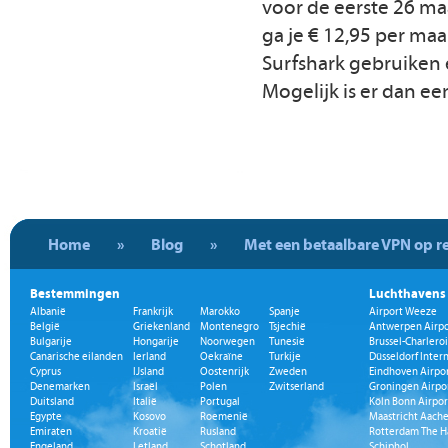
voor de eerste 26 maa
ga je € 12,95 per ma
Surfshark gebruiken 
Mogelijk is er dan ee
Home
»
Blog
»
Met een betaalbare VPN op re
Bestemmingen
Luchthavens
Albanië
Frankrijk
Marokko
Spanje
Airport Weeze
België
Griekenland
Montenegro
Tsjechië
Antwerpen Airpo
Bulgarije
Hongarije
Noorwegen
Tunesië
Brussel-Charleroi
Canarische eilanden
Ierland
Oekraïne
Turkije
Düsseldorf Inter
Cyprus
IJsland
Oostenrijk
Zweden
Eindhoven Airpo
Denemarken
Israël
Polen
Zwitserland
Groningen Airpo
Duitsland
Italië
Portugal
Köln Bonn Airpor
Egypte
Kosovo
Roemenië
Maastricht Aache
Emiraten
Kroatië
Rusland
Rotterdam The H
Engeland
Letland
Schotland
Schiphol