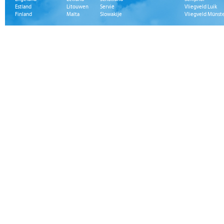
Estland
Litouwen
Servië
Vliegveld Luik
Finland
Malta
Slowakije
Vliegveld Münst