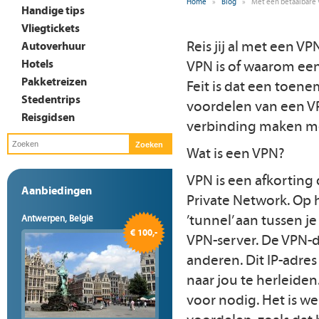
Home
»
Blog
»
Met een betaalbare 
Handige tips
Vliegtickets
Reis jij al met een V
Autoverhuur
Hotels
VPN is of waarom ee
Pakketreizen
Feit is dat een toen
Stedentrips
voordelen van een VP
Reisgidsen
verbinding maken me
Wat is een VPN?
VPN is een afkorting 
Aanbiedingen
Private Network. Op 
’tunnel’ aan tussen j
Antwerpen, België
€ 100,-
VPN-server. De VPN-d
anderen. Dit IP-adres 
naar jou te herleiden
voor nodig. Het is we