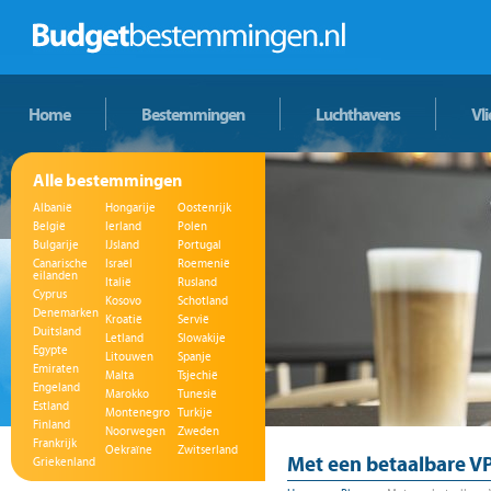
Home
Bestemmingen
Luchthavens
Vl
Alle bestemmingen
Albanië
Hongarije
Oostenrijk
België
Ierland
Polen
Bulgarije
IJsland
Portugal
Canarische
Israël
Roemenië
eilanden
Italië
Rusland
Cyprus
Kosovo
Schotland
Denemarken
Kroatië
Servië
Duitsland
Letland
Slowakije
Egypte
Litouwen
Spanje
Emiraten
Malta
Tsjechië
Engeland
Marokko
Tunesië
Estland
Montenegro
Turkije
Finland
Noorwegen
Zweden
Frankrijk
Oekraïne
Zwitserland
Met een betaalbare VP
Griekenland