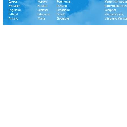
Egypte
Kosovo
Roemenië
Maastricht Aache
Emiraten
Kroatië
Rusland
Rotterdam The H
Engeland
Letland
Schotland
Schiphol
Estland
Litouwen
Servië
Vliegveld Luik
Finland
Malta
Slowakije
Vliegveld Münst