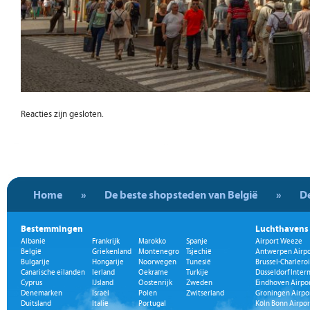
Reacties zijn gesloten.
Home
»
De beste shopsteden van België
»
De
Bestemmingen
Luchthavens
Albanië
Frankrijk
Marokko
Spanje
Airport Weeze
België
Griekenland
Montenegro
Tsjechië
Antwerpen Airpo
Bulgarije
Hongarije
Noorwegen
Tunesië
Brussel-Charleroi
Canarische eilanden
Ierland
Oekraïne
Turkije
Düsseldorf Inter
Cyprus
IJsland
Oostenrijk
Zweden
Eindhoven Airpo
Denemarken
Israël
Polen
Zwitserland
Groningen Airpo
Duitsland
Italië
Portugal
Köln Bonn Airpor