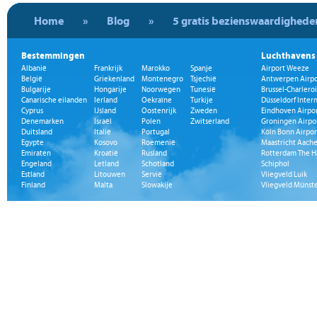
Home
»
Blog
»
5 gratis bezienswaardigheden
Bestemmingen
Luchthavens
Albanië
Frankrijk
Marokko
Spanje
Airport Weeze
België
Griekenland
Montenegro
Tsjechië
Antwerpen Airpo
Bulgarije
Hongarije
Noorwegen
Tunesië
Brussel-Charleroi
Canarische eilanden
Ierland
Oekraïne
Turkije
Düsseldorf Inter
Cyprus
IJsland
Oostenrijk
Zweden
Eindhoven Airpo
Denemarken
Israël
Polen
Zwitserland
Groningen Airpo
Duitsland
Italië
Portugal
Köln Bonn Airpor
Egypte
Kosovo
Roemenië
Maastricht Aache
Emiraten
Kroatië
Rusland
Rotterdam The H
Engeland
Letland
Schotland
Schiphol
Estland
Litouwen
Servië
Vliegveld Luik
Finland
Malta
Slowakije
Vliegveld Münst