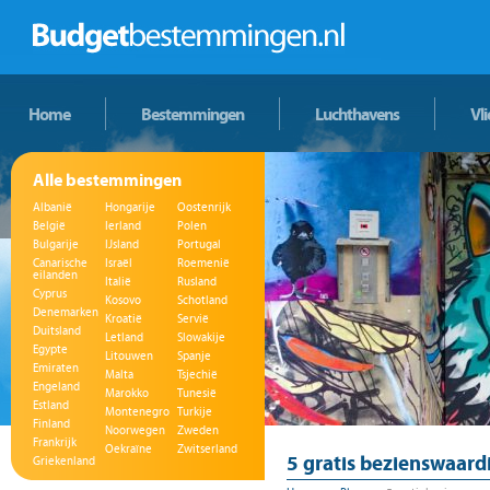
Home
Bestemmingen
Luchthavens
Vl
Alle bestemmingen
Albanië
Hongarije
Oostenrijk
België
Ierland
Polen
Bulgarije
IJsland
Portugal
Canarische
Israël
Roemenië
eilanden
Italië
Rusland
Cyprus
Kosovo
Schotland
Denemarken
Kroatië
Servië
Duitsland
Letland
Slowakije
Egypte
Litouwen
Spanje
Emiraten
Malta
Tsjechië
Engeland
Marokko
Tunesië
Estland
Montenegro
Turkije
Finland
Noorwegen
Zweden
Frankrijk
Oekraïne
Zwitserland
5 gratis bezienswaard
Griekenland