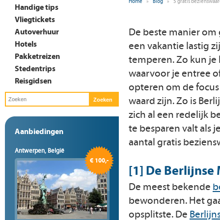
Home
»
Blog
»
5 gratis bezienswaar
Handige tips
Vliegtickets
De beste manier om ge
Autoverhuur
Hotels
een vakantie lastig zi
Pakketreizen
temperen. Zo kun je
Stedentrips
waarvoor je entree o
Reisgidsen
opteren om de focus
waard zijn. Zo is Be
zich al een redelijk
te besparen valt als j
Aanbiedingen
aantal gratis bezien
Antwerpen, België
€ 100,-
[1] De Berlijnse
De meest bekende
b
bewonderen. Het gaat
opsplitste. De
Berlij