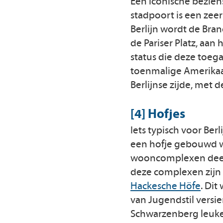
Een iconische bezien
stadpoort is een zee
Berlijn wordt de Bra
de Pariser Platz, aan
status die deze toega
toenmalige Amerikaa
Berlijnse zijde, met 
[4] Hofjes
Iets typisch voor Be
een hofje gebouwd we
wooncomplexen deel
deze complexen zijn 
Hackesche Höfe
. Dit
van Jugendstil versie
Schwarzenberg leuker 