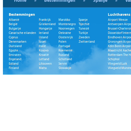
Home
»
Bestemmingen
»
Spanje
»
Va
Bestemmingen
Luchthavens
Albanië
Frankrijk
Marokko
Spanje
Airport Weeze
België
Griekenland
Montenegro
Tsjechië
Antwerpen Airpo
Bulgarije
Hongarije
Noorwegen
Tunesië
Brussel-Charleroi
Canarische eilanden
Ierland
Oekraïne
Turkije
Düsseldorf Inter
Cyprus
IJsland
Oostenrijk
Zweden
Eindhoven Airpo
Denemarken
Israël
Polen
Zwitserland
Groningen Airpo
Duitsland
Italië
Portugal
Köln Bonn Airpor
Egypte
Kosovo
Roemenië
Maastricht Aache
Emiraten
Kroatië
Rusland
Rotterdam The H
Engeland
Letland
Schotland
Schiphol
Estland
Litouwen
Servië
Vliegveld Luik
Finland
Malta
Slowakije
Vliegveld Münst