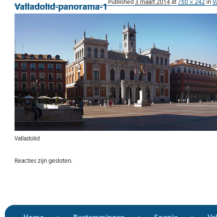
Published
3 maart 2014
at
750 × 242
in
V
Valladolid-panorama-1
Valladolid
Reacties zijn gesloten.