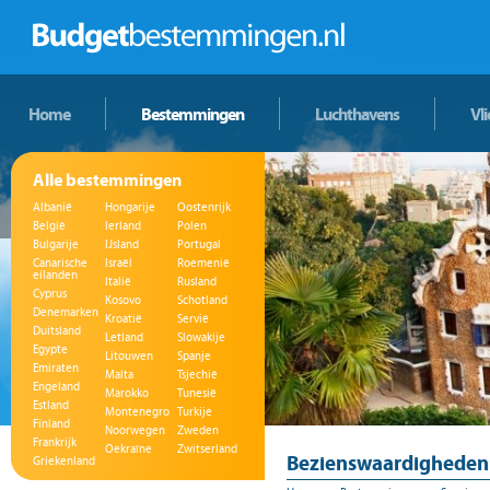
Home
Bestemmingen
Luchthavens
Vl
Alle bestemmingen
Albanië
Hongarije
Oostenrijk
België
Ierland
Polen
Bulgarije
IJsland
Portugal
Canarische
Israël
Roemenië
eilanden
Italië
Rusland
Cyprus
Kosovo
Schotland
Denemarken
Kroatië
Servië
Duitsland
Letland
Slowakije
Egypte
Litouwen
Spanje
Emiraten
Malta
Tsjechië
Engeland
Marokko
Tunesië
Estland
Montenegro
Turkije
Finland
Noorwegen
Zweden
Frankrijk
Oekraïne
Zwitserland
Bezienswaardigheden 
Griekenland