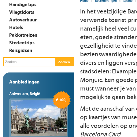
Home
»
Bestemmingen
»
Spanje
»
Handige tips
In het veelzijdige Ba
Vliegtickets
verwende toerist prim
Autoverhuur
Hotels
namelijk heel veel cul
Pakketreizen
eten, goede stranden
Stedentrips
gezelligheid te vind
Reisgidsen
bezienswaardigheden 
divers en liggen vers
stadsdelen: Eixample
Monjuïc. Een goede p
Aanbiedingen
must wanneer je van 
Antwerpen, België
mogelijk te gaan bek
€ 100,-
Met de aanschaf van 
op kaartjes van muse
alle voordelen op on
Barcelona Card