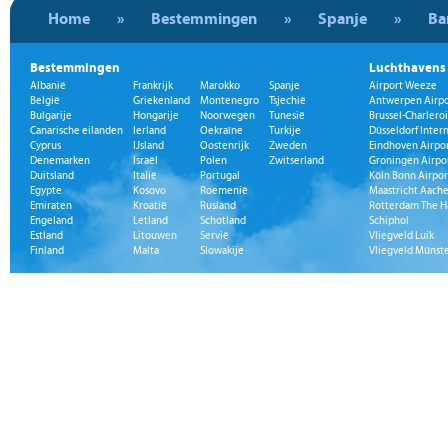
Home
»
Bestemmingen
»
Spanje
»
Ba
Bestemmingen
Luchthavens
Albanië
Frankrijk
Marokko
Spanje
Airport Weeze
België
Griekenland
Montenegro
Tsjechië
Antwerpen Airpo
Bulgarije
Hongarije
Noorwegen
Tunesië
Brussel-Charleroi
Canarische eilanden
Ierland
Oekraïne
Turkije
Düsseldorf Inter
Cyprus
IJsland
Oostenrijk
Zweden
Eindhoven Airpo
Denemarken
Israël
Polen
Zwitserland
Groningen Airpo
Duitsland
Italië
Portugal
Köln Bonn Airpor
Egypte
Kosovo
Roemenië
Maastricht Aache
Emiraten
Kroatië
Rusland
Rotterdam The H
Engeland
Letland
Schotland
Schiphol
Estland
Litouwen
Servië
Vliegveld Luik
Finland
Malta
Slowakije
Vliegveld Münst