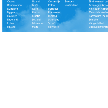
Cyprus
IJsland
Oostenrijk
Zweden
Eindhoven Airpo
Denemarken
Israël
Polen
Zwitserland
Groningen Airpo
Duitsland
Italië
Portugal
Köln Bonn Airpor
Egypte
Kosovo
Roemenië
Maastricht Aache
Emiraten
Kroatië
Rusland
Rotterdam The H
Engeland
Letland
Schotland
Schiphol
Estland
Litouwen
Servië
Vliegveld Luik
Finland
Malta
Slowakije
Vliegveld Münst