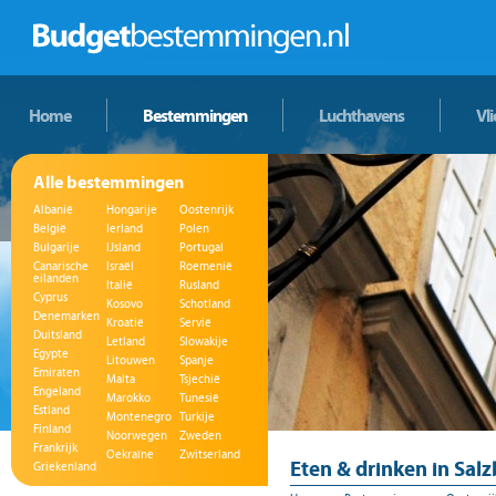
Home
Bestemmingen
Luchthavens
Vl
Alle bestemmingen
Albanië
Hongarije
Oostenrijk
België
Ierland
Polen
Bulgarije
IJsland
Portugal
Canarische
Israël
Roemenië
eilanden
Italië
Rusland
Cyprus
Kosovo
Schotland
Denemarken
Kroatië
Servië
Duitsland
Letland
Slowakije
Egypte
Litouwen
Spanje
Emiraten
Malta
Tsjechië
Engeland
Marokko
Tunesië
Estland
Montenegro
Turkije
Finland
Noorwegen
Zweden
Frankrijk
Oekraïne
Zwitserland
Eten & drinken in Sal
Griekenland