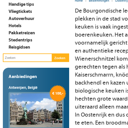
Home
»
Bestemmingen
»
Oostenrij
Handige tips
De Bourgondische leef
Vliegtickets
plekken in de stad vo
Autoverhuur
Hotels
keuken is vaak inges
Pakketreizen
boerenkeuken. Het aa
Stedentrips
voornamelijk gericht
Reisgidsen
en authentieke rece
Wienerschnitzel kom 
gerechten tegen als 
Kaiserschmarrn, knöd
Aanbiedingen
backhendl en kazen u
Antwerpen, België
biologische keuken i
€ 100,-
hechten grote waarde
uiteraard alleen maa
In Oostenrijk en dus
te eten. Een broodmaal