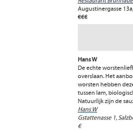
Restaurant Brunnaue
Augustinergasse 13a,
€€€
Hans W
De echte worstenlief
overslaan. Het aanbod
worsten hebben dezel
tussen lam, biologis
Natuurlijk zijn de sa
Hans W
Gstattenasse 1, Salz
€