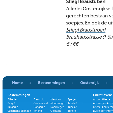
Stiegl Braustuberl
Allerlei Oostenrijkse 
gerechten bestaan vee
soepjes. En ook de ui
Stiegl Braustuberl
Brauhausstrasse 9, S
€ / €€
Home
»
Bestemmingen
»
Oostenrijk
»
Bestemmingen
Luchthavens
Albanië
Frankrijk
Marokko
Spanje
Airport Weeze
België
Griekenland
Montenegro
Tsjechië
Antwerpen Airpo
Bulgarije
Hongarije
Noorwegen
Tunesië
Brussel-Charleroi
Canarische eilanden
Ierland
Oekraïne
Turkije
Düsseldorf Inter