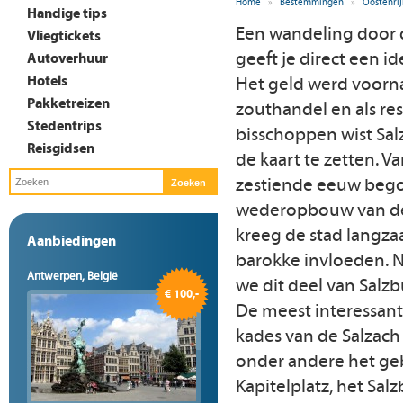
Home
»
Bestemmingen
»
Oostenrij
Handige tips
Een wandeling door d
Vliegtickets
geeft je direct een i
Autoverhuur
Hotels
Het geld werd voorna
Pakketreizen
zouthandel en als re
Stedentrips
bisschoppen wist Sal
Reisgidsen
de kaart te zetten. V
zestiende eeuw beg
wederopbouw van d
kreeg de stad langz
Aanbiedingen
barokke invloeden. 
Antwerpen, België
we dit deel van Salzb
€ 100,-
De meest interessant
kades van de Salzach 
onder andere het ge
Kapitelplatz, het Sa