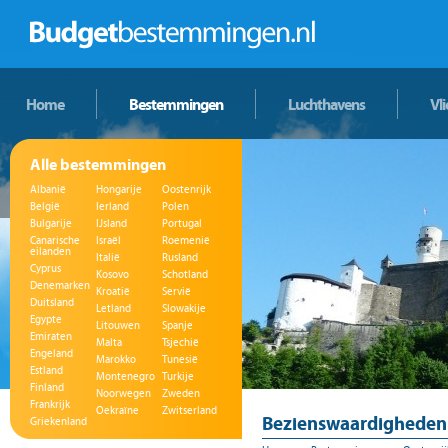
Home
Bestemmingen
Luchthavens
Vl
Alle bestemmingen
Albanië
Hongarije
Oostenrijk
België
Ierland
Polen
Bulgarije
IJsland
Portugal
Canarische
Israël
Roemenië
eilanden
Italië
Rusland
Cyprus
Kosovo
Schotland
Denemarken
Kroatië
Servië
Duitsland
Letland
Slowakije
Egypte
Litouwen
Spanje
Emiraten
Malta
Tsjechië
Engeland
Marokko
Tunesië
Estland
Montenegro
Turkije
Finland
Noorwegen
Zweden
Frankrijk
Oekraïne
Zwitserland
Bezienswaardigheden 
Griekenland