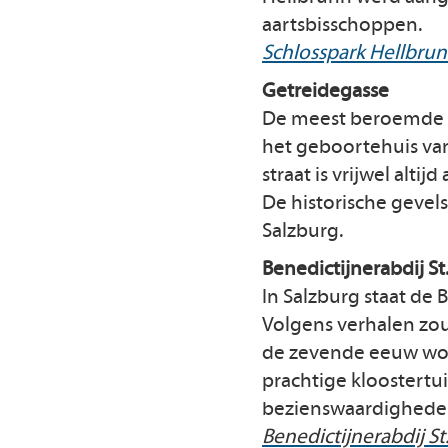
aartsbisschoppen.
Schlosspark Hellbru
Getreidegasse
De meest beroemde st
het geboortehuis va
straat is vrijwel alt
De historische gevel
Salzburg.
Benedictijnerabdij St
In Salzburg staat de B
Volgens verhalen zou 
de zevende eeuw won
prachtige kloostert
bezienswaardighede
Benedictijnerabdij St