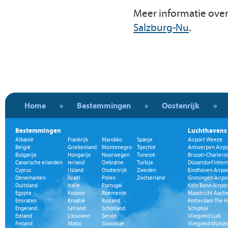
Meer informatie ove
Salzburg-Nu
.
Home
»
Bestemmingen
»
Oostenrijk
»
Bestemmingen
Luchthavens
Albanië
Frankrijk
Marokko
Spanje
Airport Weeze
België
Griekenland
Montenegro
Tsjechië
Antwerpen Airpo
Bulgarije
Hongarije
Noorwegen
Tunesië
Brussel-Charleroi
Canarische eilanden
Ierland
Oekraïne
Turkije
Düsseldorf Inter
Cyprus
IJsland
Oostenrijk
Zweden
Eindhoven Airpo
Denemarken
Israël
Polen
Zwitserland
Groningen Airpo
Duitsland
Italië
Portugal
Köln Bonn Airpor
Egypte
Kosovo
Roemenië
Maastricht Aache
Emiraten
Kroatië
Rusland
Rotterdam The H
Engeland
Letland
Schotland
Schiphol
Estland
Litouwen
Servië
Vliegveld Luik
Finland
Malta
Slowakije
Vliegveld Münst