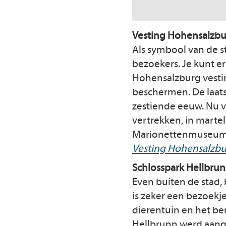
Vesting Hohensalzb
Als symbool van de s
bezoekers. Je kunt e
Hohensalzburg vesti
beschermen. De laats
zestiende eeuw. Nu v
vertrekken, in marte
Marionettenmuseum 
Vesting Hohensalzb
Schlosspark Hellbru
Even buiten de stad,
is zeker een bezoekj
dierentuin en het be
Hellbrunn werd aange