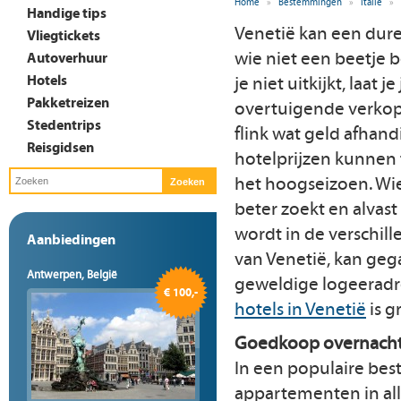
Home
»
Bestemmingen
»
Italië
»
Handige tips
Venetië kan een dur
Vliegtickets
wie niet een beetje b
Autoverhuur
Hotels
je niet uitkijkt, laat
Pakketreizen
overtuigende verkope
Stedentrips
flink wat geld afhan
Reisgidsen
hotelprijzen kunnen f
het hoogseizoen. Wie
beter zoekt en alvas
wordt in de verschill
Aanbiedingen
van Venetië, kan ge
Antwerpen, België
geweldige logeeradr
€ 100,-
hotels in Venetië
is g
Goedkoop overnacht
In een populaire bes
appartementen in alle