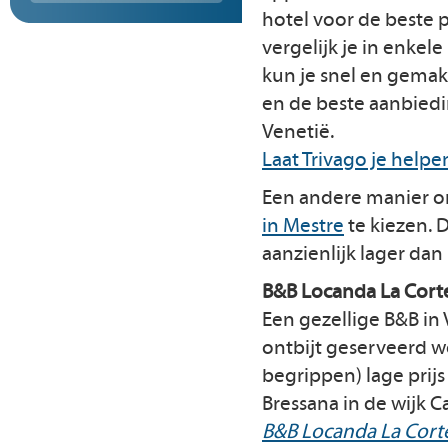
hotel voor de beste 
vergelijk je in enkel
kun je snel en gemakk
en de beste aanbiedin
Venetië.
Laat Trivago je helpe
Een andere manier om 
in Mestre
te kiezen. 
aanzienlijk lager dan 
B&B Locanda La Cort
Een gezellige B&B in
ontbijt geserveerd wo
begrippen) lage prijs 
Bressana in de wijk Ca
B&B Locanda La Cort