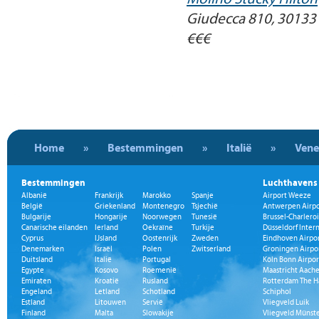
Giudecca 810, 30133
€€€
Home
»
Bestemmingen
»
Italië
»
Vene
Bestemmingen
Luchthavens
Albanië
Frankrijk
Marokko
Spanje
Airport Weeze
België
Griekenland
Montenegro
Tsjechië
Antwerpen Airpo
Bulgarije
Hongarije
Noorwegen
Tunesië
Brussel-Charleroi
Canarische eilanden
Ierland
Oekraïne
Turkije
Düsseldorf Inter
Cyprus
IJsland
Oostenrijk
Zweden
Eindhoven Airpo
Denemarken
Israël
Polen
Zwitserland
Groningen Airpo
Duitsland
Italië
Portugal
Köln Bonn Airpor
Egypte
Kosovo
Roemenië
Maastricht Aache
Emiraten
Kroatië
Rusland
Rotterdam The H
Engeland
Letland
Schotland
Schiphol
Estland
Litouwen
Servië
Vliegveld Luik
Finland
Malta
Slowakije
Vliegveld Münst