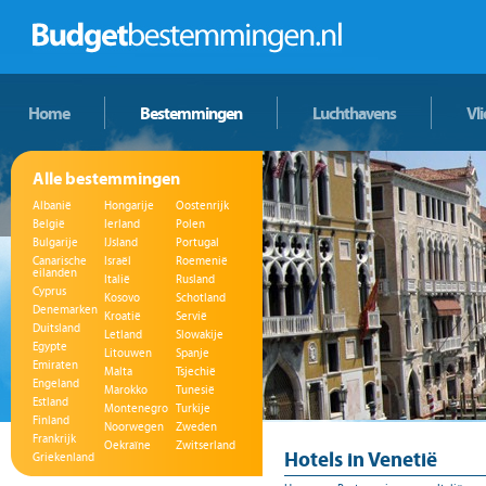
Home
Bestemmingen
Luchthavens
Vl
Alle bestemmingen
Albanië
Hongarije
Oostenrijk
België
Ierland
Polen
Bulgarije
IJsland
Portugal
Canarische
Israël
Roemenië
eilanden
Italië
Rusland
Cyprus
Kosovo
Schotland
Denemarken
Kroatië
Servië
Duitsland
Letland
Slowakije
Egypte
Litouwen
Spanje
Emiraten
Malta
Tsjechië
Engeland
Marokko
Tunesië
Estland
Montenegro
Turkije
Finland
Noorwegen
Zweden
Frankrijk
Oekraïne
Zwitserland
Hotels in Venetië
Griekenland