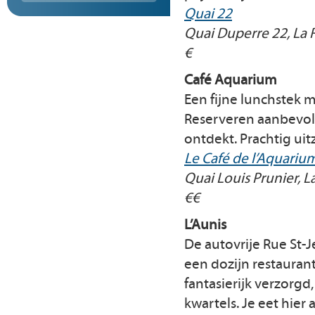
Quai 22
Quai Duperre 22, La 
€
Café Aquarium
Een fijne lunchstek 
Reserveren aanbevole
ontdekt. Prachtig uit
Le Café de l’Aquariu
Quai Louis Prunier, L
€€
L’Aunis
De autovrije Rue St-
een dozijn restaurant
fantasierijk verzorg
kwartels. Je eet hier 