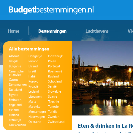
Home
Bestemmingen
Luchthavens
Vl
Alle bestemmingen
Albanië
Hongarije
Oostenrijk
België
Ierland
Polen
Bulgarije
IJsland
Portugal
Canarische
Israël
Roemenië
eilanden
Italië
Rusland
Cyprus
Kosovo
Schotland
Denemarken
Kroatië
Servië
Duitsland
Letland
Slowakije
Egypte
Litouwen
Spanje
Emiraten
Malta
Tsjechië
Engeland
Marokko
Tunesië
Estland
Montenegro
Turkije
Finland
Noorwegen
Zweden
Frankrijk
Oekraïne
Zwitserland
Eten & drinken in La R
Griekenland