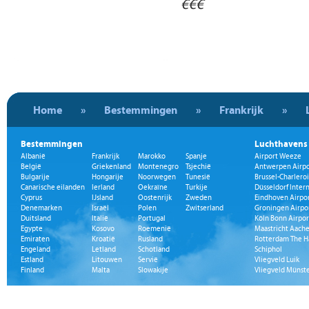
€€€
Home
»
Bestemmingen
»
Frankrijk
»
Bestemmingen
Luchthavens
Albanië
Frankrijk
Marokko
Spanje
Airport Weeze
België
Griekenland
Montenegro
Tsjechië
Antwerpen Airpo
Bulgarije
Hongarije
Noorwegen
Tunesië
Brussel-Charleroi
Canarische eilanden
Ierland
Oekraïne
Turkije
Düsseldorf Inter
Cyprus
IJsland
Oostenrijk
Zweden
Eindhoven Airpo
Denemarken
Israël
Polen
Zwitserland
Groningen Airpo
Duitsland
Italië
Portugal
Köln Bonn Airpor
Egypte
Kosovo
Roemenië
Maastricht Aache
Emiraten
Kroatië
Rusland
Rotterdam The H
Engeland
Letland
Schotland
Schiphol
Estland
Litouwen
Servië
Vliegveld Luik
Finland
Malta
Slowakije
Vliegveld Münst