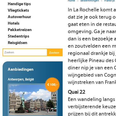
Home
»
Bestemmingen
»
Frankrijk
Handige tips
In La Rochelle komt a
Vliegtickets
dat zie je ook terug 
Autoverhuur
Hotels
gaat eten in de resta
Pakketreizen
omgeving. Ga je naar
Stedentrips
dan is een bezoekje 
Reisgidsen
en zoutvelden een mu
regionaal drankje bij 
heerlijke Pineau des 
diner nip je van een 
Aanbiedingen
wijngebied van Cogn
Antwerpen, België
wijnstreken van Frankr
€ 100,-
Quai 22
Een wandeling langs d
verbijsterende keuze a
prijzen bij dit antrek