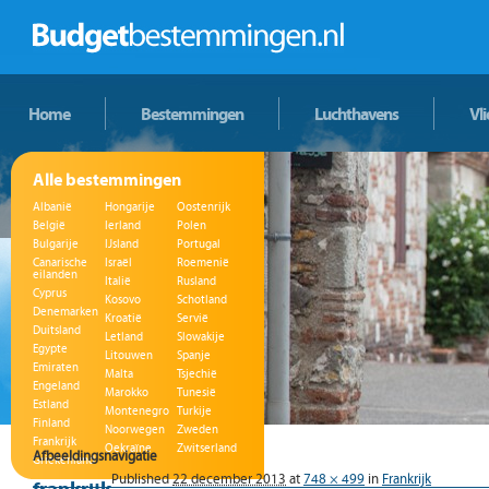
Home
Bestemmingen
Luchthavens
Vl
Alle bestemmingen
Albanië
Hongarije
Oostenrijk
België
Ierland
Polen
Bulgarije
IJsland
Portugal
Canarische
Israël
Roemenië
eilanden
Italië
Rusland
Cyprus
Kosovo
Schotland
Denemarken
Kroatië
Servië
Duitsland
Letland
Slowakije
Egypte
Litouwen
Spanje
Emiraten
Malta
Tsjechië
Engeland
Marokko
Tunesië
Estland
Montenegro
Turkije
Finland
Noorwegen
Zweden
Frankrijk
Oekraïne
Zwitserland
Afbeeldingsnavigatie
Griekenland
Published
22 december 2013
at
748 × 499
in
Frankrijk