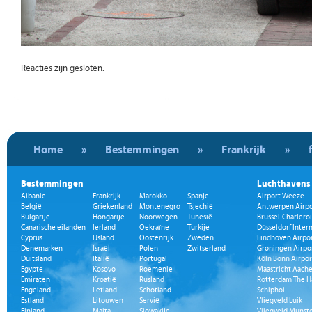
Reacties zijn gesloten.
Home
»
Bestemmingen
»
Frankrijk
»
Bestemmingen
Luchthavens
Albanië
Frankrijk
Marokko
Spanje
Airport Weeze
België
Griekenland
Montenegro
Tsjechië
Antwerpen Airpo
Bulgarije
Hongarije
Noorwegen
Tunesië
Brussel-Charleroi
Canarische eilanden
Ierland
Oekraïne
Turkije
Düsseldorf Inter
Cyprus
IJsland
Oostenrijk
Zweden
Eindhoven Airpo
Denemarken
Israël
Polen
Zwitserland
Groningen Airpo
Duitsland
Italië
Portugal
Köln Bonn Airpor
Egypte
Kosovo
Roemenië
Maastricht Aache
Emiraten
Kroatië
Rusland
Rotterdam The H
Engeland
Letland
Schotland
Schiphol
Estland
Litouwen
Servië
Vliegveld Luik
Finland
Malta
Slowakije
Vliegveld Münst